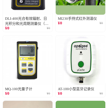
DLI-400光合有效辐射、日
MI230手持式红外测温仪
¥
0
¥
0
光积分和光周期测量仪（仅
¥
0
¥
0
阳光）
MQ-100光量子计
AT-100小型蓝牙记录仪
¥
0
¥
0
¥
0
¥
0