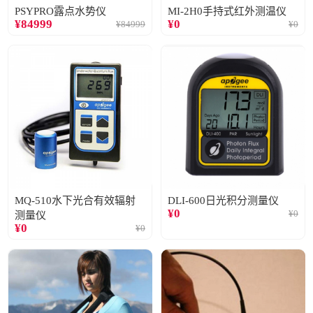
PSYPRO露点水势仪
MI-2H0手持式红外测温仪
¥
84999
¥
0
¥
84999
¥
0
MQ-510水下光合有效辐射
DLI-600日光积分测量仪
¥
0
¥
0
测量仪
¥
0
¥
0