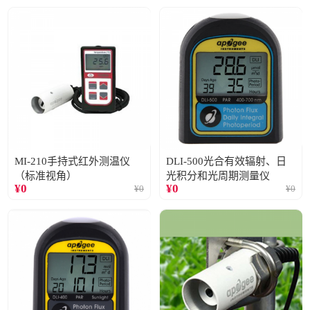
MI-210手持式红外测温仪
DLI-500光合有效辐射、日
（标准视角）
光积分和光周期测量仪
¥
0
¥
0
¥
0
¥
0