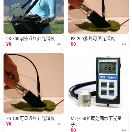
PS-300紫外近红外光谱仪
PS-200紫外可见光谱仪
¥
0
¥
0
¥
0
¥
0
PS-100可见近红外光谱仪
MQ-650扩展范围水下光量
¥
0
¥
0
子计
¥
0
¥
0