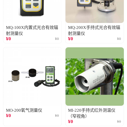
MQ-100X内置式光合有效辐
MQ-200X手持式光合有效辐
射测量仪
射测量仪
¥
0
¥
0
¥
0
¥
0
MO-200氧气测量仪
MI-220手持式红外测温仪
¥
0
¥
0
（窄视角）
¥
0
¥
0