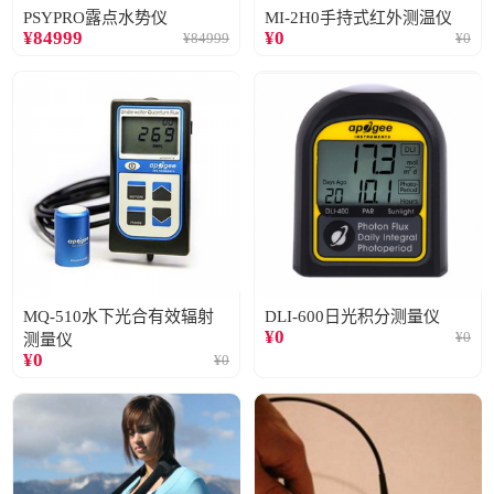
PSYPRO露点水势仪
MI-2H0手持式红外测温仪
¥
84999
¥
0
¥
84999
¥
0
MQ-510水下光合有效辐射
DLI-600日光积分测量仪
¥
0
¥
0
测量仪
¥
0
¥
0