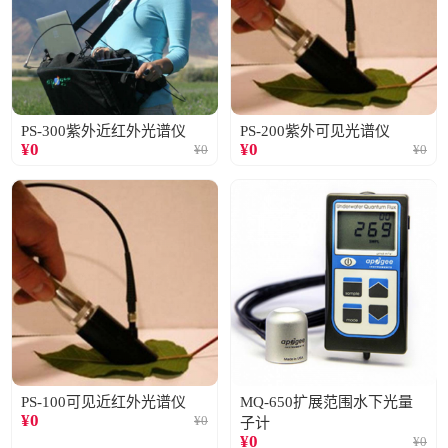
PS-300紫外近红外光谱仪
PS-200紫外可见光谱仪
¥
0
¥
0
¥
0
¥
0
PS-100可见近红外光谱仪
MQ-650扩展范围水下光量
¥
0
¥
0
子计
¥
0
¥
0