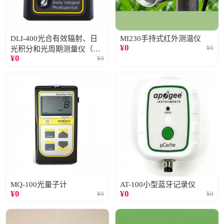
DLI-400光合有效辐射、日
MI230手持式红外测温仪
¥
0
¥
0
光积分和光周期测量仪（仅
¥
0
¥
0
阳光）
MQ-100光量子计
AT-100小型蓝牙记录仪
¥
0
¥
0
¥
0
¥
0