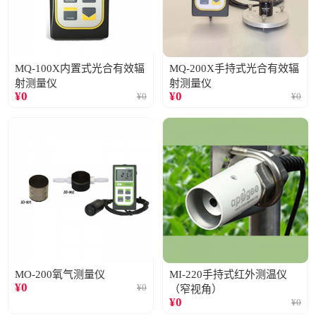
MQ-100X内置式光合有效辐
MQ-200X手持式光合有效辐
射测量仪
射测量仪
¥
0
¥
0
¥
0
¥
0
MO-200氧气测量仪
MI-220手持式红外测温仪
¥
0
¥
0
（窄视角）
¥
0
¥
0