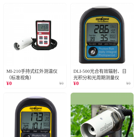
MI-210手持式红外测温仪
DLI-500光合有效辐射、日
（标准视角）
光积分和光周期测量仪
¥
0
¥
0
¥
0
¥
0