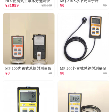
HD2便携式土壤水分速测仪
MQ-210X水下光量子计
¥
31999
¥
0
¥
31999
¥
0
MP-100内置式总辐射测量仪
MP-200外置式总辐射测量仪
¥
0
¥
0
¥
0
¥
0