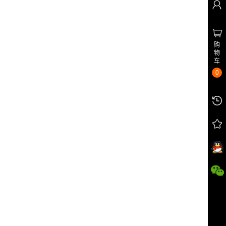
购
物
车
0