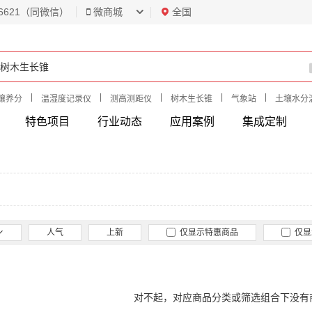
6621（同微信）
微商城
全国
|
|
|
|
|
壤养分
温湿度记录仪
测高测距仪
树木生长锥
气象站
土壤水分
特色项目
行业动态
应用案例
集成定制
人气
上新
仅显示特惠商品
仅显
对不起，对应商品分类或筛选组合下没有