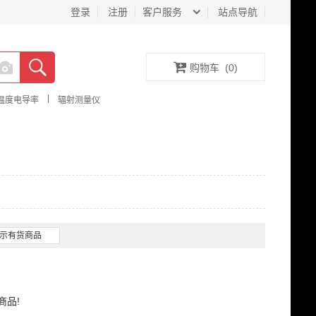
登录
注册
客户服务
站点导航
购物车
(
0
)
|
温度电导率
辐射测量仪
示有货商品
商品!