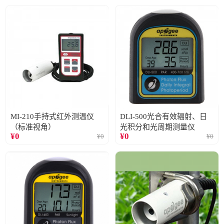
MI-210手持式红外测温仪
DLI-500光合有效辐射、日
（标准视角）
光积分和光周期测量仪
¥
0
¥
0
¥
0
¥
0