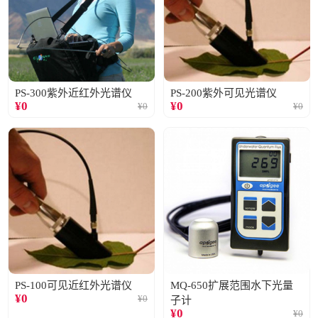
PS-300紫外近红外光谱仪
PS-200紫外可见光谱仪
¥
0
¥
0
¥
0
¥
0
PS-100可见近红外光谱仪
MQ-650扩展范围水下光量
¥
0
¥
0
子计
¥
0
¥
0