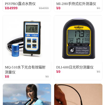
PSYPRO露点水势仪
MI-2H0手持式红外测温仪
¥
84999
¥
0
¥
84999
¥
0
MQ-510水下光合有效辐射
DLI-600日光积分测量仪
¥
0
¥
0
测量仪
¥
0
¥
0