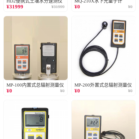
HD2便携式土壤水分速测仪
MQ-210X水下光量子计
¥
31999
¥
0
¥
31999
¥
0
MP-100内置式总辐射测量仪
MP-200外置式总辐射测量仪
¥
0
¥
0
¥
0
¥
0