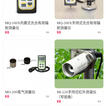
MQ-100X内置式光合有效辐
MQ-200X手持式光合有效辐
射测量仪
射测量仪
¥
0
¥
0
¥
0
¥
0
MO-200氧气测量仪
MI-220手持式红外测温仪
¥
0
¥
0
（窄视角）
¥
0
¥
0