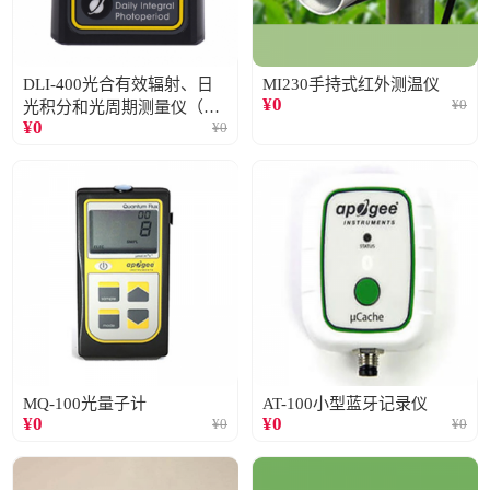
DLI-400光合有效辐射、日
MI230手持式红外测温仪
¥
0
¥
0
光积分和光周期测量仪（仅
¥
0
¥
0
阳光）
MQ-100光量子计
AT-100小型蓝牙记录仪
¥
0
¥
0
¥
0
¥
0