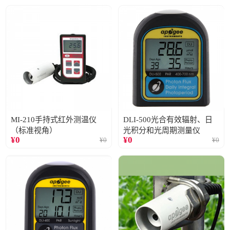
MI-210手持式红外测温仪
DLI-500光合有效辐射、日
（标准视角）
光积分和光周期测量仪
¥
0
¥
0
¥
0
¥
0