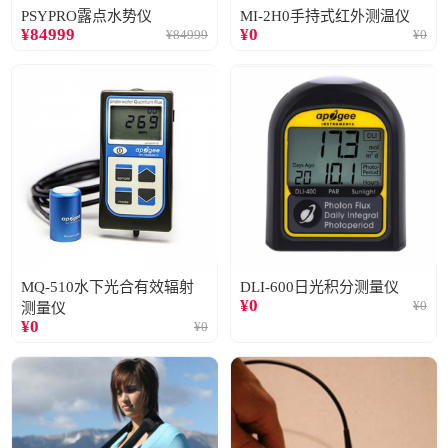
PSYPRO露点水势仪
MI-2H0手持式红外测温仪
¥
84999
¥
0
¥
84999
¥
0
MQ-510水下光合有效辐射
DLI-600日光积分测量仪
¥
0
¥
0
测量仪
¥
0
¥
0