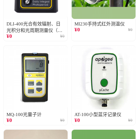
DLI-400光合有效辐射、日
MI230手持式红外测温仪
¥
0
¥
0
光积分和光周期测量仪（仅
¥
0
¥
0
阳光）
MQ-100光量子计
AT-100小型蓝牙记录仪
¥
0
¥
0
¥
0
¥
0