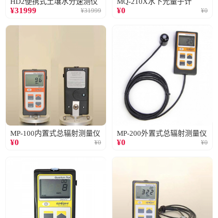
HD2便携式土壤水分速测仪
MQ-210X水下光量子计
¥
31999
¥
0
¥
31999
¥
0
MP-100内置式总辐射测量仪
MP-200外置式总辐射测量仪
¥
0
¥
0
¥
0
¥
0