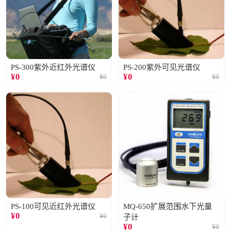
PS-300紫外近红外光谱仪
PS-200紫外可见光谱仪
¥
0
¥
0
¥
0
¥
0
PS-100可见近红外光谱仪
MQ-650扩展范围水下光量
¥
0
¥
0
子计
¥
0
¥
0