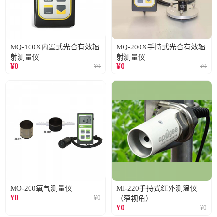
MQ-100X内置式光合有效辐
MQ-200X手持式光合有效辐
射测量仪
射测量仪
¥
0
¥
0
¥
0
¥
0
MO-200氧气测量仪
MI-220手持式红外测温仪
¥
0
¥
0
（窄视角）
¥
0
¥
0