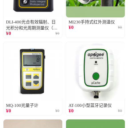
DLI-400光合有效辐射、日
MI230手持式红外测温仪
¥
0
¥
0
光积分和光周期测量仪（仅
¥
0
¥
0
阳光）
MQ-100光量子计
AT-100小型蓝牙记录仪
¥
0
¥
0
¥
0
¥
0