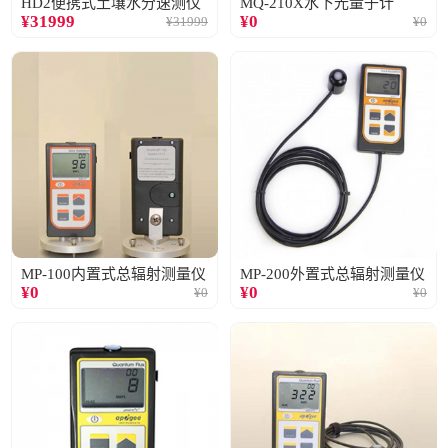
HD2便携式土壤水分速测仪
MQ-210X水下光量子计
¥
31999
¥
0
¥
31999
¥
0
MP-100内置式总辐射测量仪
MP-200外置式总辐射测量仪
¥
0
¥
0
¥
0
¥
0