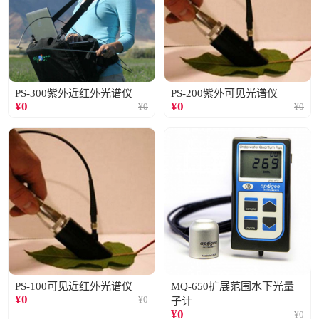
PS-300紫外近红外光谱仪
PS-200紫外可见光谱仪
¥
0
¥
0
¥
0
¥
0
PS-100可见近红外光谱仪
MQ-650扩展范围水下光量
¥
0
¥
0
子计
¥
0
¥
0