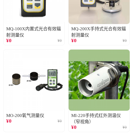
MQ-100X内置式光合有效辐
MQ-200X手持式光合有效辐
射测量仪
射测量仪
¥
0
¥
0
¥
0
¥
0
MO-200氧气测量仪
MI-220手持式红外测温仪
¥
0
¥
0
（窄视角）
¥
0
¥
0