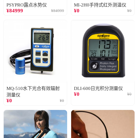
PSYPRO露点水势仪
MI-2H0手持式红外测温仪
¥
84999
¥
0
¥
84999
¥
0
MQ-510水下光合有效辐射
DLI-600日光积分测量仪
¥
0
¥
0
测量仪
¥
0
¥
0