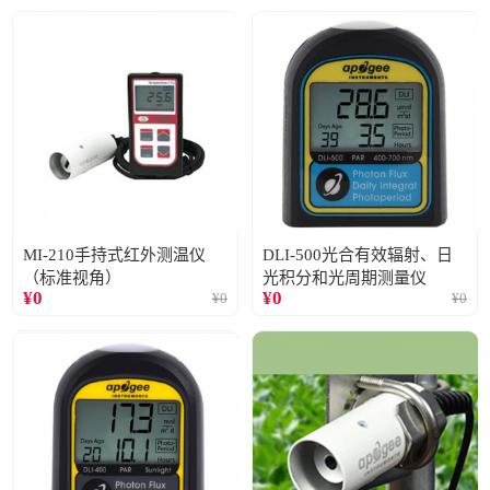
MI-210手持式红外测温仪
DLI-500光合有效辐射、日
（标准视角）
光积分和光周期测量仪
¥
0
¥
0
¥
0
¥
0