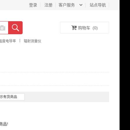
登录
注册
客户服务
站点导航
购物车
(
0
)
|
温度电导率
辐射测量仪
示有货商品
商品!