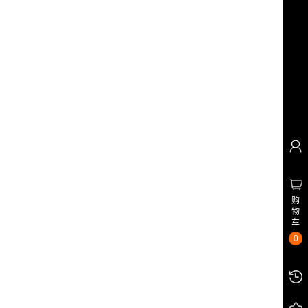
购
物
车
0