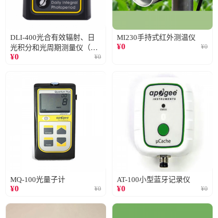
DLI-400光合有效辐射、日
MI230手持式红外测温仪
¥
0
¥
0
光积分和光周期测量仪（仅
¥
0
¥
0
阳光）
MQ-100光量子计
AT-100小型蓝牙记录仪
¥
0
¥
0
¥
0
¥
0