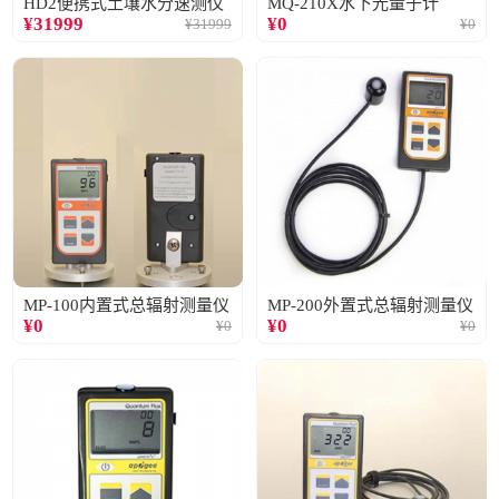
HD2便携式土壤水分速测仪
MQ-210X水下光量子计
¥
31999
¥
0
¥
31999
¥
0
MP-100内置式总辐射测量仪
MP-200外置式总辐射测量仪
¥
0
¥
0
¥
0
¥
0