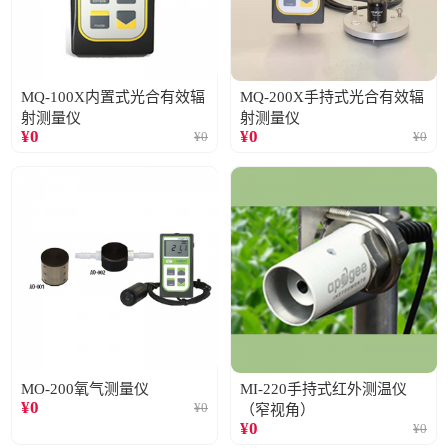
MQ-100X内置式光合有效辐
MQ-200X手持式光合有效辐
射测量仪
射测量仪
¥
0
¥
0
¥
0
¥
0
MO-200氧气测量仪
MI-220手持式红外测温仪
¥
0
¥
0
（窄视角）
¥
0
¥
0