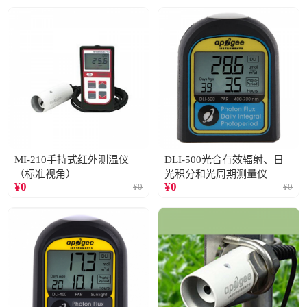
MI-210手持式红外测温仪
DLI-500光合有效辐射、日
（标准视角）
光积分和光周期测量仪
¥
0
¥
0
¥
0
¥
0