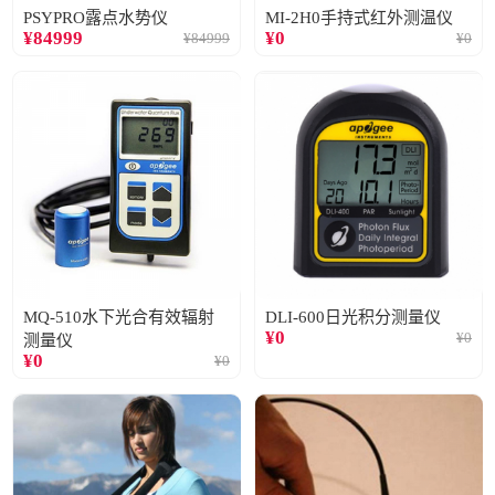
PSYPRO露点水势仪
MI-2H0手持式红外测温仪
¥
84999
¥
0
¥
84999
¥
0
MQ-510水下光合有效辐射
DLI-600日光积分测量仪
¥
0
¥
0
测量仪
¥
0
¥
0