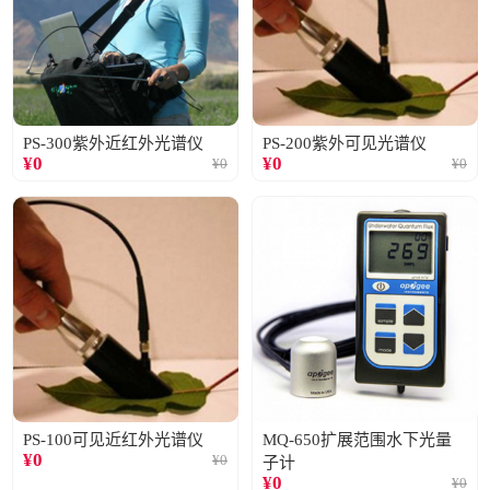
PS-300紫外近红外光谱仪
PS-200紫外可见光谱仪
¥
0
¥
0
¥
0
¥
0
PS-100可见近红外光谱仪
MQ-650扩展范围水下光量
¥
0
¥
0
子计
¥
0
¥
0