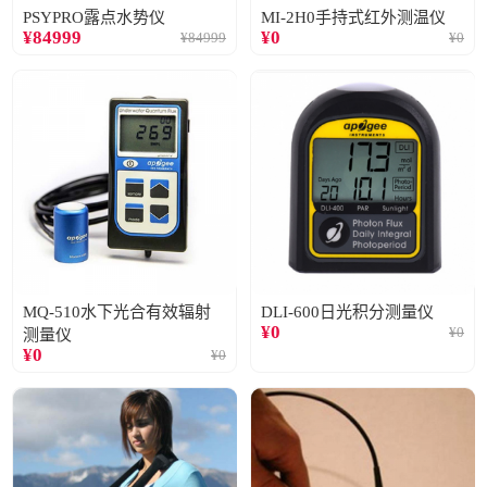
PSYPRO露点水势仪
MI-2H0手持式红外测温仪
¥
84999
¥
0
¥
84999
¥
0
MQ-510水下光合有效辐射
DLI-600日光积分测量仪
¥
0
¥
0
测量仪
¥
0
¥
0