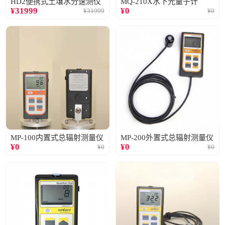
HD2便携式土壤水分速测仪
MQ-210X水下光量子计
¥
31999
¥
0
¥
31999
¥
0
MP-100内置式总辐射测量仪
MP-200外置式总辐射测量仪
¥
0
¥
0
¥
0
¥
0