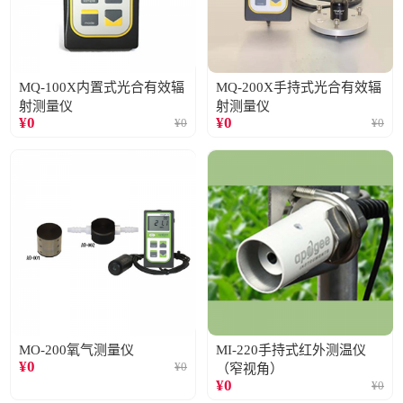
MQ-100X内置式光合有效辐
MQ-200X手持式光合有效辐
射测量仪
射测量仪
¥
0
¥
0
¥
0
¥
0
MO-200氧气测量仪
MI-220手持式红外测温仪
¥
0
¥
0
（窄视角）
¥
0
¥
0