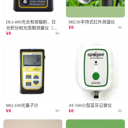
DLI-400光合有效辐射、日
MI230手持式红外测温仪
¥
0
¥
0
光积分和光周期测量仪（仅
¥
0
¥
0
阳光）
MQ-100光量子计
AT-100小型蓝牙记录仪
¥
0
¥
0
¥
0
¥
0