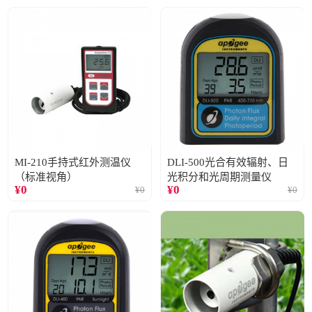
MI-210手持式红外测温仪
DLI-500光合有效辐射、日
（标准视角）
光积分和光周期测量仪
¥
0
¥
0
¥
0
¥
0