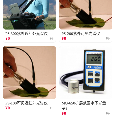
PS-300紫外近红外光谱仪
PS-200紫外可见光谱仪
¥
0
¥
0
¥
0
¥
0
PS-100可见近红外光谱仪
MQ-650扩展范围水下光量
¥
0
¥
0
子计
¥
0
¥
0