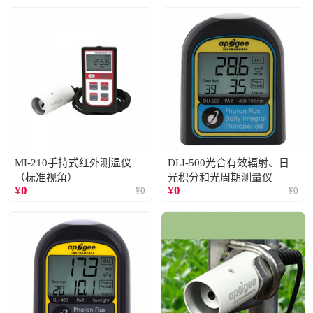
MI-210手持式红外测温仪
DLI-500光合有效辐射、日
（标准视角）
光积分和光周期测量仪
¥
0
¥
0
¥
0
¥
0