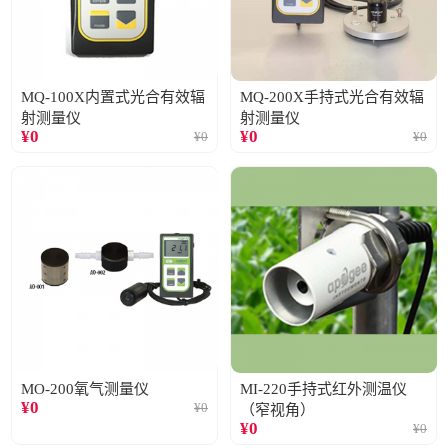
MQ-100X内置式光合有效辐
MQ-200X手持式光合有效辐
射测量仪
射测量仪
¥
0
¥
0
¥
0
¥
0
MO-200氧气测量仪
MI-220手持式红外测温仪
¥
0
¥
0
（窄视角）
¥
0
¥
0