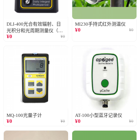
DLI-400光合有效辐射、日
MI230手持式红外测温仪
¥
0
¥
0
光积分和光周期测量仪（仅
¥
0
¥
0
阳光）
MQ-100光量子计
AT-100小型蓝牙记录仪
¥
0
¥
0
¥
0
¥
0