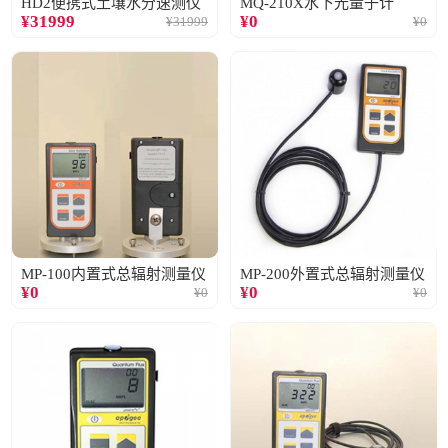
HD2便携式土壤水分速测仪
MQ-210X水下光量子计
¥
31999
¥
0
¥
31999
¥
0
MP-100内置式总辐射测量仪
MP-200外置式总辐射测量仪
¥
0
¥
0
¥
0
¥
0