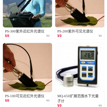
PS-300紫外近红外光谱仪
PS-200紫外可见光谱仪
¥
0
¥
0
¥
0
¥
0
PS-100可见近红外光谱仪
MQ-650扩展范围水下光量
¥
0
¥
0
子计
¥
0
¥
0