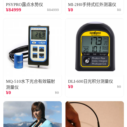
PSYPRO露点水势仪
MI-2H0手持式红外测温仪
¥
84999
¥
0
¥
84999
¥
0
MQ-510水下光合有效辐射
DLI-600日光积分测量仪
¥
0
¥
0
测量仪
¥
0
¥
0