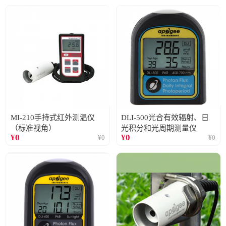
MI-210手持式红外测温仪
DLI-500光合有效辐射、日
（标准视角）
光积分和光周期测量仪
¥
0
¥
0
¥
0
¥
0