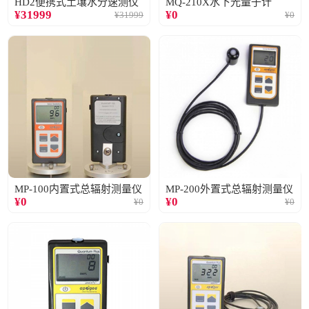
HD2便携式土壤水分速测仪
MQ-210X水下光量子计
¥
31999
¥
0
¥
31999
¥
0
MP-100内置式总辐射测量仪
MP-200外置式总辐射测量仪
¥
0
¥
0
¥
0
¥
0