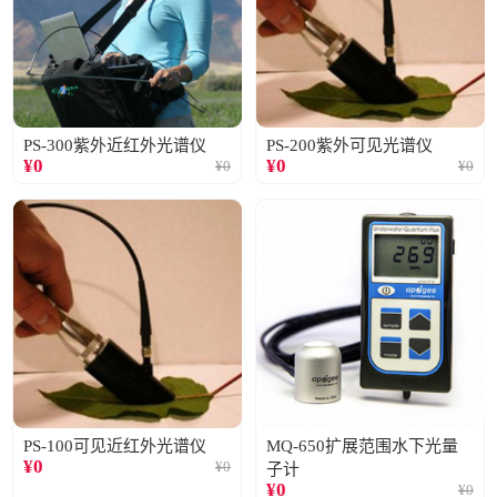
PS-300紫外近红外光谱仪
PS-200紫外可见光谱仪
¥
0
¥
0
¥
0
¥
0
PS-100可见近红外光谱仪
MQ-650扩展范围水下光量
¥
0
¥
0
子计
¥
0
¥
0