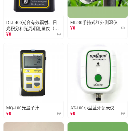
DLI-400光合有效辐射、日
MI230手持式红外测温仪
¥
0
¥
0
光积分和光周期测量仪（仅
¥
0
¥
0
阳光）
MQ-100光量子计
AT-100小型蓝牙记录仪
¥
0
¥
0
¥
0
¥
0