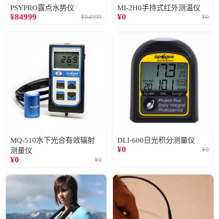
PSYPRO露点水势仪
MI-2H0手持式红外测温仪
¥
84999
¥
0
¥
84999
¥
0
MQ-510水下光合有效辐射
DLI-600日光积分测量仪
¥
0
¥
0
测量仪
¥
0
¥
0