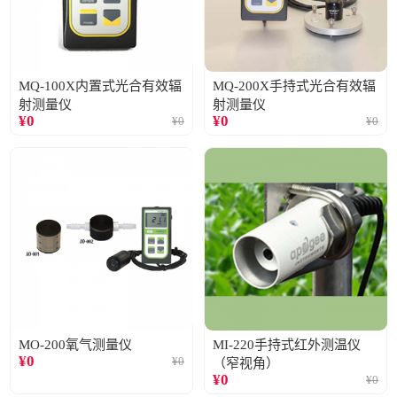
MQ-100X内置式光合有效辐
MQ-200X手持式光合有效辐
射测量仪
射测量仪
¥
0
¥
0
¥
0
¥
0
MO-200氧气测量仪
MI-220手持式红外测温仪
¥
0
¥
0
（窄视角）
¥
0
¥
0