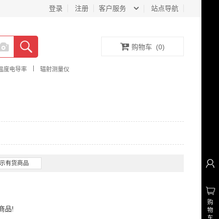
登录
注册
客户服务
站点导航
购物车
(
0
)
|
温度电导率
辐射测量仪
示有货商品
购
商品!
物
车