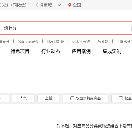
6621（同微信）
微商城
全国
|
|
|
|
|
壤养分
温湿度记录仪
测高测距仪
树木生长锥
气象站
土壤水分
特色项目
行业动态
应用案例
集成定制
统
人气
上新
仅显示特惠商品
仅显
对不起，对应商品分类或筛选组合下没有