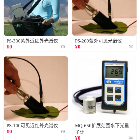
PS-300紫外近红外光谱仪
PS-200紫外可见光谱仪
¥
0
¥
0
¥
0
¥
0
PS-100可见近红外光谱仪
MQ-650扩展范围水下光量
¥
0
¥
0
子计
¥
0
¥
0