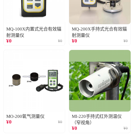
MQ-100X内置式光合有效辐
MQ-200X手持式光合有效辐
射测量仪
射测量仪
¥
0
¥
0
¥
0
¥
0
MO-200氧气测量仪
MI-220手持式红外测温仪
¥
0
¥
0
（窄视角）
¥
0
¥
0