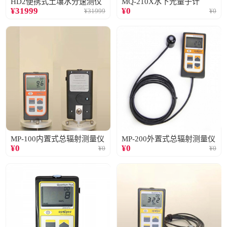
HD2便携式土壤水分速测仪
MQ-210X水下光量子计
¥
31999
¥
0
¥
31999
¥
0
MP-100内置式总辐射测量仪
MP-200外置式总辐射测量仪
¥
0
¥
0
¥
0
¥
0