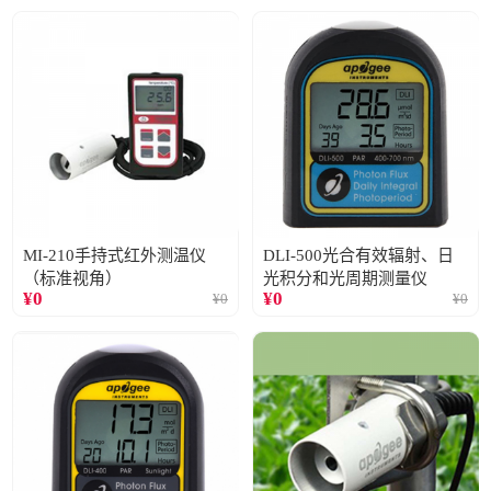
MI-210手持式红外测温仪
DLI-500光合有效辐射、日
（标准视角）
光积分和光周期测量仪
¥
0
¥
0
¥
0
¥
0