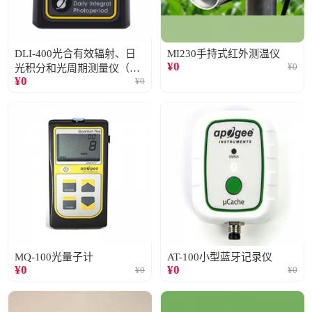
DLI-400光合有效辐射、日
MI230手持式红外测温仪
¥
0
¥
0
光积分和光周期测量仪（仅
¥
0
¥
0
阳光）
MQ-100光量子计
AT-100小型蓝牙记录仪
¥
0
¥
0
¥
0
¥
0