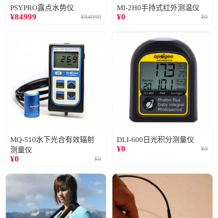
PSYPRO露点水势仪
MI-2H0手持式红外测温仪
¥
84999
¥
0
¥
84999
¥
0
MQ-510水下光合有效辐射
DLI-600日光积分测量仪
¥
0
¥
0
测量仪
¥
0
¥
0