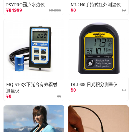
PSYPRO露点水势仪
MI-2H0手持式红外测温仪
¥
84999
¥
0
¥
84999
¥
0
MQ-510水下光合有效辐射
DLI-600日光积分测量仪
¥
0
¥
0
测量仪
¥
0
¥
0