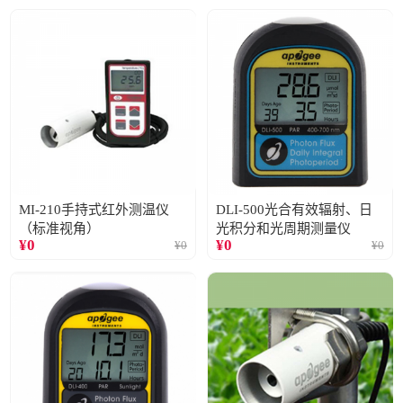
MI-210手持式红外测温仪
DLI-500光合有效辐射、日
（标准视角）
光积分和光周期测量仪
¥
0
¥
0
¥
0
¥
0