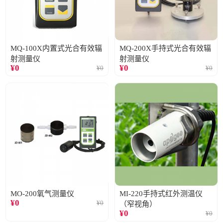
MQ-100X内置式光合有效辐
MQ-200X手持式光合有效辐
射测量仪
射测量仪
¥
0
¥
0
¥
0
¥
0
MO-200氧气测量仪
MI-220手持式红外测温仪
¥
0
¥
0
（窄视角）
¥
0
¥
0