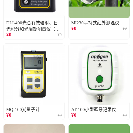
DLI-400光合有效辐射、日
MI230手持式红外测温仪
¥
0
¥
0
光积分和光周期测量仪（仅
¥
0
¥
0
阳光）
MQ-100光量子计
AT-100小型蓝牙记录仪
¥
0
¥
0
¥
0
¥
0