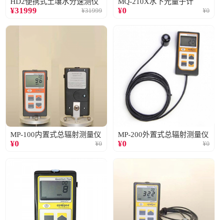
HD2便携式土壤水分速测仪
MQ-210X水下光量子计
¥
31999
¥
0
¥
31999
¥
0
MP-100内置式总辐射测量仪
MP-200外置式总辐射测量仪
¥
0
¥
0
¥
0
¥
0