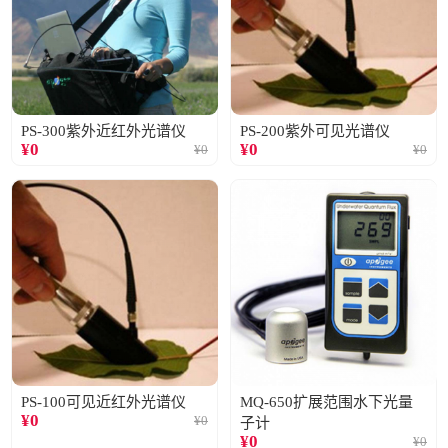
PS-300紫外近红外光谱仪
PS-200紫外可见光谱仪
¥
0
¥
0
¥
0
¥
0
PS-100可见近红外光谱仪
MQ-650扩展范围水下光量
¥
0
¥
0
子计
¥
0
¥
0