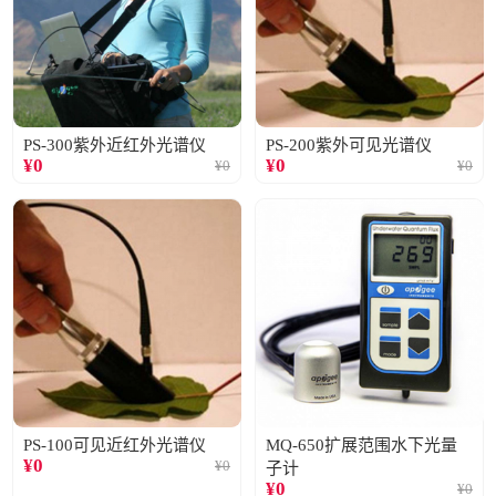
PS-300紫外近红外光谱仪
PS-200紫外可见光谱仪
¥
0
¥
0
¥
0
¥
0
PS-100可见近红外光谱仪
MQ-650扩展范围水下光量
¥
0
¥
0
子计
¥
0
¥
0