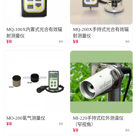
MQ-100X内置式光合有效辐
MQ-200X手持式光合有效辐
射测量仪
射测量仪
¥
0
¥
0
¥
0
¥
0
MO-200氧气测量仪
MI-220手持式红外测温仪
¥
0
¥
0
（窄视角）
¥
0
¥
0