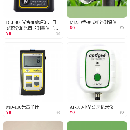
DLI-400光合有效辐射、日
MI230手持式红外测温仪
¥
0
¥
0
光积分和光周期测量仪（仅
¥
0
¥
0
阳光）
MQ-100光量子计
AT-100小型蓝牙记录仪
¥
0
¥
0
¥
0
¥
0