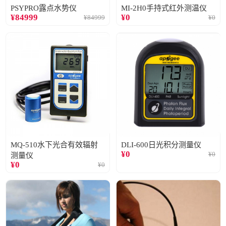
PSYPRO露点水势仪
MI-2H0手持式红外测温仪
¥
84999
¥
0
¥
84999
¥
0
MQ-510水下光合有效辐射
DLI-600日光积分测量仪
¥
0
¥
0
测量仪
¥
0
¥
0