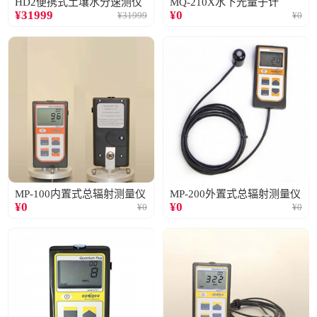
HD2便携式土壤水分速测仪
MQ-210X水下光量子计
¥
31999
¥
0
¥
31999
¥
0
MP-100内置式总辐射测量仪
MP-200外置式总辐射测量仪
¥
0
¥
0
¥
0
¥
0