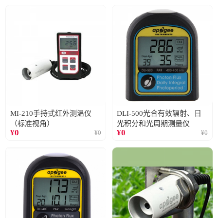
MI-210手持式红外测温仪
DLI-500光合有效辐射、日
（标准视角）
光积分和光周期测量仪
¥
0
¥
0
¥
0
¥
0