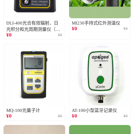
DLI-400光合有效辐射、日
MI230手持式红外测温仪
¥
0
¥
0
光积分和光周期测量仪（仅
¥
0
¥
0
阳光）
MQ-100光量子计
AT-100小型蓝牙记录仪
¥
0
¥
0
¥
0
¥
0