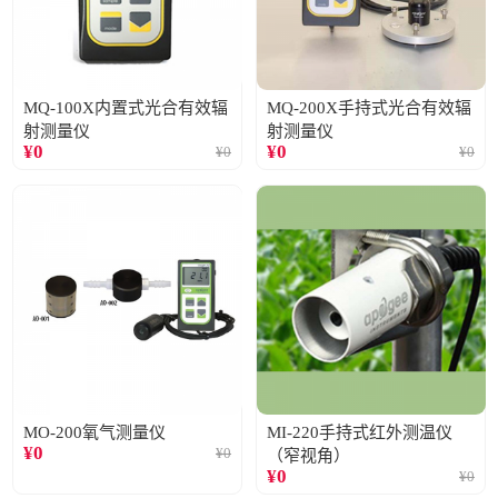
MQ-100X内置式光合有效辐
MQ-200X手持式光合有效辐
射测量仪
射测量仪
¥
0
¥
0
¥
0
¥
0
MO-200氧气测量仪
MI-220手持式红外测温仪
¥
0
¥
0
（窄视角）
¥
0
¥
0