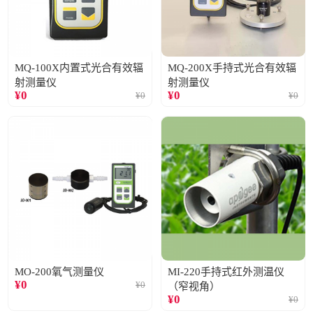
MQ-100X内置式光合有效辐
MQ-200X手持式光合有效辐
射测量仪
射测量仪
¥
0
¥
0
¥
0
¥
0
MO-200氧气测量仪
MI-220手持式红外测温仪
¥
0
¥
0
（窄视角）
¥
0
¥
0