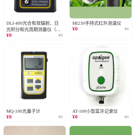
DLI-400光合有效辐射、日
MI230手持式红外测温仪
¥
0
¥
0
光积分和光周期测量仪（仅
¥
0
¥
0
阳光）
MQ-100光量子计
AT-100小型蓝牙记录仪
¥
0
¥
0
¥
0
¥
0