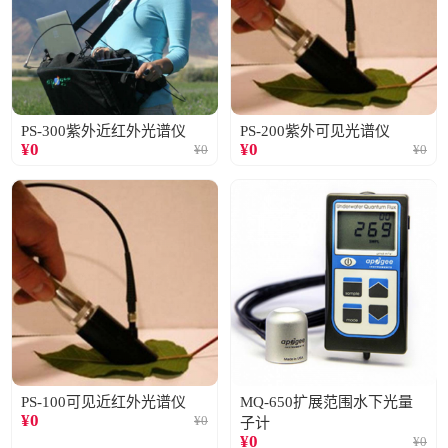
PS-300紫外近红外光谱仪
PS-200紫外可见光谱仪
¥
0
¥
0
¥
0
¥
0
PS-100可见近红外光谱仪
MQ-650扩展范围水下光量
¥
0
¥
0
子计
¥
0
¥
0