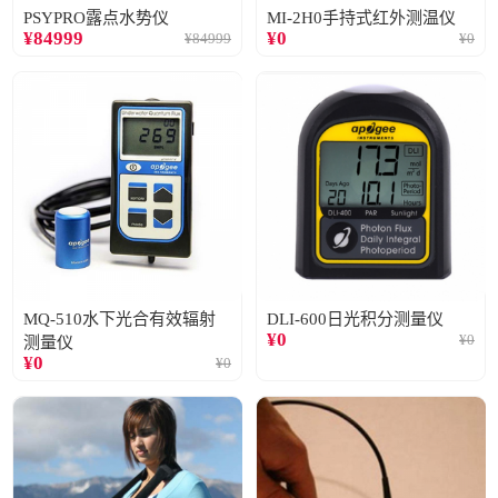
PSYPRO露点水势仪
MI-2H0手持式红外测温仪
¥
84999
¥
0
¥
84999
¥
0
MQ-510水下光合有效辐射
DLI-600日光积分测量仪
¥
0
¥
0
测量仪
¥
0
¥
0