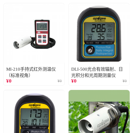
MI-210手持式红外测温仪
DLI-500光合有效辐射、日
（标准视角）
光积分和光周期测量仪
¥
0
¥
0
¥
0
¥
0