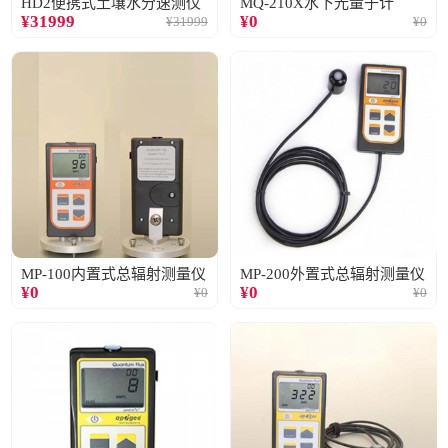
HD2便携式土壤水分速测仪
MQ-210X水下光量子计
¥
31999
¥
0
¥
31999
¥
0
MP-100内置式总辐射测量仪
MP-200外置式总辐射测量仪
¥
0
¥
0
¥
0
¥
0