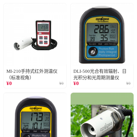
MI-210手持式红外测温仪
DLI-500光合有效辐射、日
（标准视角）
光积分和光周期测量仪
¥
0
¥
0
¥
0
¥
0