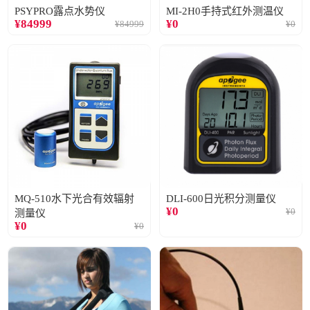
PSYPRO露点水势仪
MI-2H0手持式红外测温仪
¥
84999
¥
0
¥
84999
¥
0
MQ-510水下光合有效辐射
DLI-600日光积分测量仪
¥
0
¥
0
测量仪
¥
0
¥
0