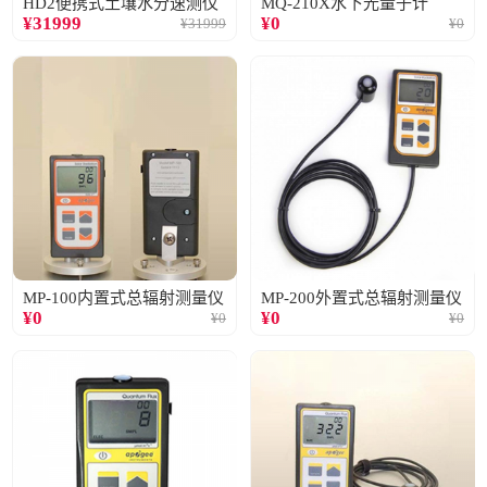
HD2便携式土壤水分速测仪
MQ-210X水下光量子计
¥
31999
¥
0
¥
31999
¥
0
MP-100内置式总辐射测量仪
MP-200外置式总辐射测量仪
¥
0
¥
0
¥
0
¥
0