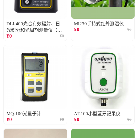
DLI-400光合有效辐射、日
MI230手持式红外测温仪
¥
0
¥
0
光积分和光周期测量仪（仅
¥
0
¥
0
阳光）
MQ-100光量子计
AT-100小型蓝牙记录仪
¥
0
¥
0
¥
0
¥
0