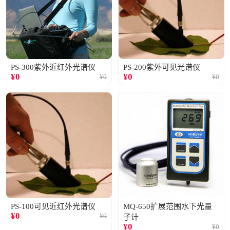
PS-300紫外近红外光谱仪
PS-200紫外可见光谱仪
¥
0
¥
0
¥
0
¥
0
PS-100可见近红外光谱仪
MQ-650扩展范围水下光量
¥
0
¥
0
子计
¥
0
¥
0