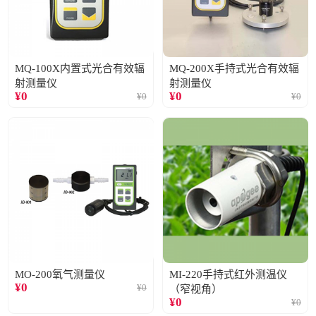
MQ-100X内置式光合有效辐
MQ-200X手持式光合有效辐
射测量仪
射测量仪
¥
0
¥
0
¥
0
¥
0
MO-200氧气测量仪
MI-220手持式红外测温仪
¥
0
¥
0
（窄视角）
¥
0
¥
0