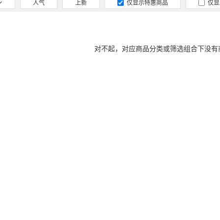
人气
上新
仅显示特惠商品
仅显
对不起，对应商品分类或筛选组合下没有