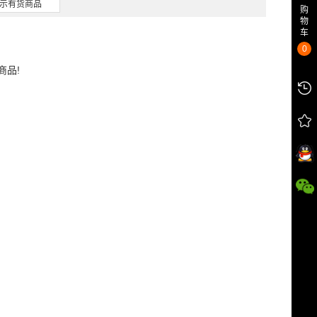
示有货商品
购
物
车
0
商品!