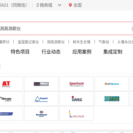
6621（同微信）
微商城
全国
|
|
|
|
|
壤养分
温湿度记录仪
测高测距仪
树木生长锥
气象站
土壤水分
特色项目
行业动态
应用案例
集成定制
统