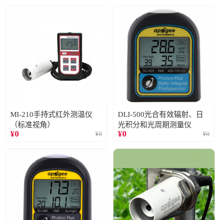
MI-210手持式红外测温仪
DLI-500光合有效辐射、日
（标准视角）
光积分和光周期测量仪
¥
0
¥
0
¥
0
¥
0