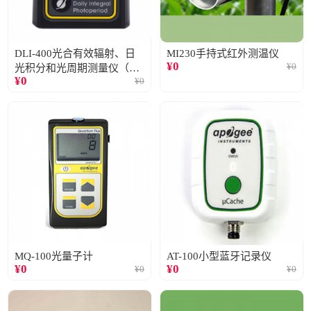
DLI-400光合有效辐射、日
MI230手持式红外测温仪
¥
0
¥
0
光积分和光周期测量仪（仅
¥
0
¥
0
阳光）
MQ-100光量子计
AT-100小型蓝牙记录仪
¥
0
¥
0
¥
0
¥
0