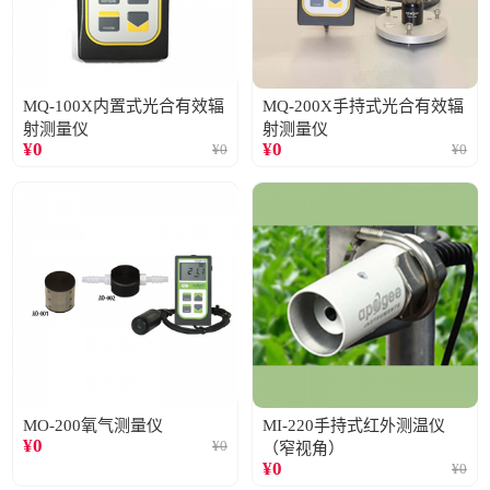
MQ-100X内置式光合有效辐
MQ-200X手持式光合有效辐
射测量仪
射测量仪
¥
0
¥
0
¥
0
¥
0
MO-200氧气测量仪
MI-220手持式红外测温仪
¥
0
¥
0
（窄视角）
¥
0
¥
0