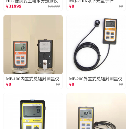
HD2便携式土壤水分速测仪
MQ-210X水下光量子计
¥
31999
¥
0
¥
31999
¥
0
MP-100内置式总辐射测量仪
MP-200外置式总辐射测量仪
¥
0
¥
0
¥
0
¥
0