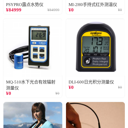
PSYPRO露点水势仪
MI-2H0手持式红外测温仪
¥
84999
¥
0
¥
84999
¥
0
MQ-510水下光合有效辐射
DLI-600日光积分测量仪
¥
0
¥
0
测量仪
¥
0
¥
0