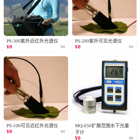
PS-300紫外近红外光谱仪
PS-200紫外可见光谱仪
¥
0
¥
0
¥
0
¥
0
PS-100可见近红外光谱仪
MQ-650扩展范围水下光量
¥
0
¥
0
子计
¥
0
¥
0