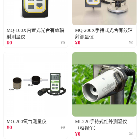
MQ-100X内置式光合有效辐
MQ-200X手持式光合有效辐
射测量仪
射测量仪
¥
0
¥
0
¥
0
¥
0
MO-200氧气测量仪
MI-220手持式红外测温仪
¥
0
¥
0
（窄视角）
¥
0
¥
0