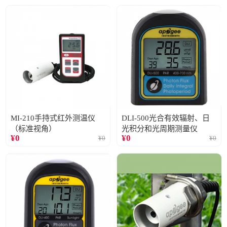
MI-210手持式红外测温仪
DLI-500光合有效辐射、日
（标准视角）
光积分和光周期测量仪
¥
0
¥
0
¥
0
¥
0