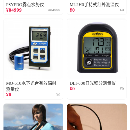
PSYPRO露点水势仪
MI-2H0手持式红外测温仪
¥
84999
¥
0
¥
84999
¥
0
MQ-510水下光合有效辐射
DLI-600日光积分测量仪
¥
0
¥
0
测量仪
¥
0
¥
0