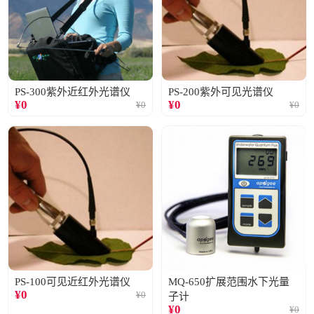
PS-300紫外近红外光谱仪
PS-200紫外可见光谱仪
¥
0
¥
0
¥
0
¥
0
PS-100可见近红外光谱仪
MQ-650扩展范围水下光量
¥
0
¥
0
子计
¥
0
¥
0