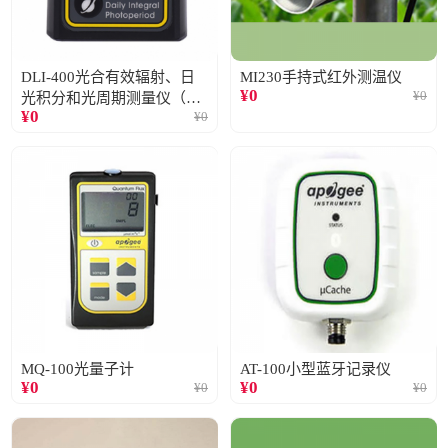
DLI-400光合有效辐射、日
MI230手持式红外测温仪
¥
0
¥
0
光积分和光周期测量仪（仅
¥
0
¥
0
阳光）
MQ-100光量子计
AT-100小型蓝牙记录仪
¥
0
¥
0
¥
0
¥
0