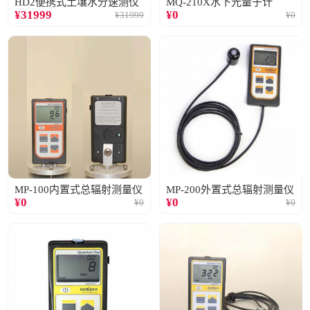
HD2便携式土壤水分速测仪
MQ-210X水下光量子计
¥
31999
¥
0
¥
31999
¥
0
MP-100内置式总辐射测量仪
MP-200外置式总辐射测量仪
¥
0
¥
0
¥
0
¥
0