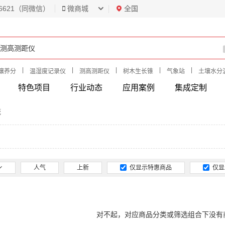
6621（同微信）
微商城
全国
|
|
|
|
|
壤养分
温湿度记录仪
测高测距仪
树木生长锥
气象站
土壤水分
特色项目
行业动态
应用案例
集成定制
统
人气
上新
仅显示特惠商品
仅显
对不起，对应商品分类或筛选组合下没有