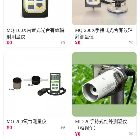
MQ-100X内置式光合有效辐
MQ-200X手持式光合有效辐
射测量仪
射测量仪
¥
0
¥
0
¥
0
¥
0
MO-200氧气测量仪
MI-220手持式红外测温仪
¥
0
¥
0
（窄视角）
¥
0
¥
0