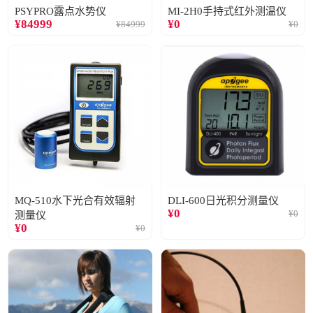
PSYPRO露点水势仪
MI-2H0手持式红外测温仪
¥
84999
¥
0
¥
84999
¥
0
MQ-510水下光合有效辐射
DLI-600日光积分测量仪
¥
0
¥
0
测量仪
¥
0
¥
0