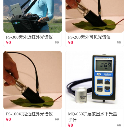
PS-300紫外近红外光谱仪
PS-200紫外可见光谱仪
¥
0
¥
0
¥
0
¥
0
PS-100可见近红外光谱仪
MQ-650扩展范围水下光量
¥
0
¥
0
子计
¥
0
¥
0