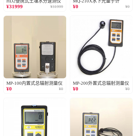
HD2便携式土壤水分速测仪
MQ-210X水下光量子计
¥
31999
¥
0
¥
31999
¥
0
MP-100内置式总辐射测量仪
MP-200外置式总辐射测量仪
¥
0
¥
0
¥
0
¥
0