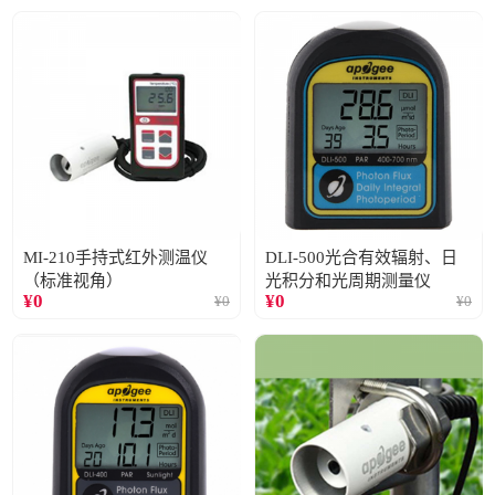
MI-210手持式红外测温仪
DLI-500光合有效辐射、日
（标准视角）
光积分和光周期测量仪
¥
0
¥
0
¥
0
¥
0