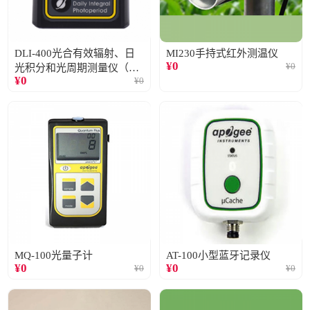
DLI-400光合有效辐射、日
MI230手持式红外测温仪
¥
0
¥
0
光积分和光周期测量仪（仅
¥
0
¥
0
阳光）
MQ-100光量子计
AT-100小型蓝牙记录仪
¥
0
¥
0
¥
0
¥
0