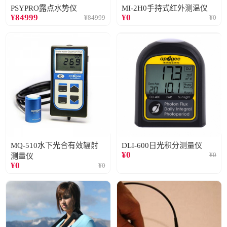
PSYPRO露点水势仪
MI-2H0手持式红外测温仪
¥
84999
¥
0
¥
84999
¥
0
MQ-510水下光合有效辐射
DLI-600日光积分测量仪
¥
0
¥
0
测量仪
¥
0
¥
0