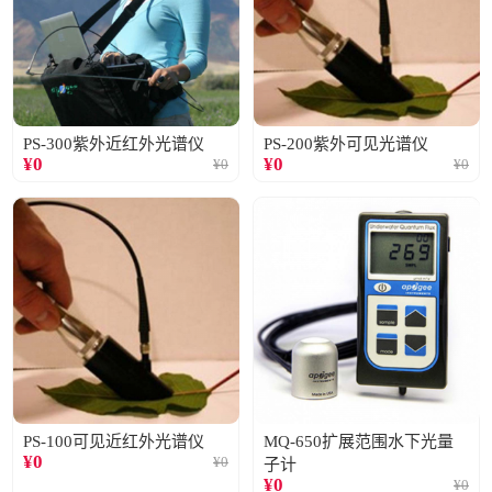
PS-300紫外近红外光谱仪
PS-200紫外可见光谱仪
¥
0
¥
0
¥
0
¥
0
PS-100可见近红外光谱仪
MQ-650扩展范围水下光量
¥
0
¥
0
子计
¥
0
¥
0