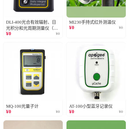
DLI-400光合有效辐射、日
MI230手持式红外测温仪
¥
0
¥
0
光积分和光周期测量仪（仅
¥
0
¥
0
阳光）
MQ-100光量子计
AT-100小型蓝牙记录仪
¥
0
¥
0
¥
0
¥
0