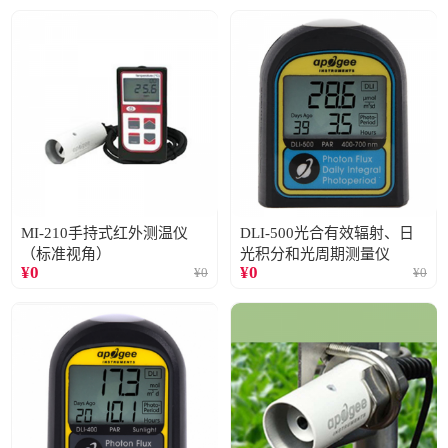
MI-210手持式红外测温仪
DLI-500光合有效辐射、日
（标准视角）
光积分和光周期测量仪
¥
0
¥
0
¥
0
¥
0