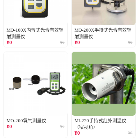
MQ-100X内置式光合有效辐
MQ-200X手持式光合有效辐
射测量仪
射测量仪
¥
0
¥
0
¥
0
¥
0
MO-200氧气测量仪
MI-220手持式红外测温仪
¥
0
¥
0
（窄视角）
¥
0
¥
0