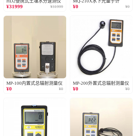
HD2便携式土壤水分速测仪
MQ-210X水下光量子计
¥
31999
¥
0
¥
31999
¥
0
MP-100内置式总辐射测量仪
MP-200外置式总辐射测量仪
¥
0
¥
0
¥
0
¥
0