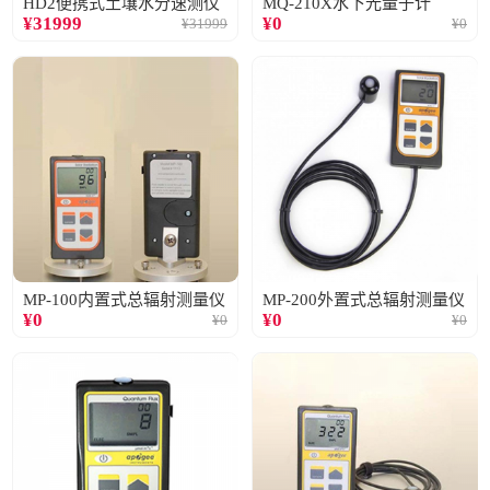
HD2便携式土壤水分速测仪
MQ-210X水下光量子计
¥
31999
¥
0
¥
31999
¥
0
MP-100内置式总辐射测量仪
MP-200外置式总辐射测量仪
¥
0
¥
0
¥
0
¥
0