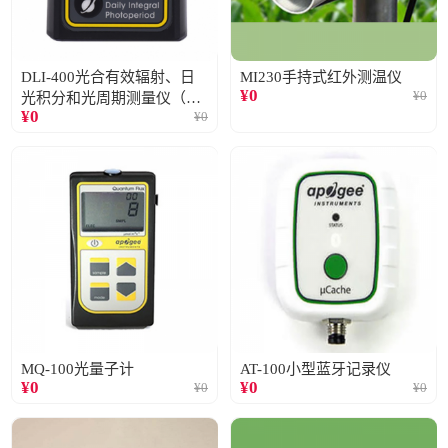
DLI-400光合有效辐射、日
MI230手持式红外测温仪
¥
0
¥
0
光积分和光周期测量仪（仅
¥
0
¥
0
阳光）
MQ-100光量子计
AT-100小型蓝牙记录仪
¥
0
¥
0
¥
0
¥
0