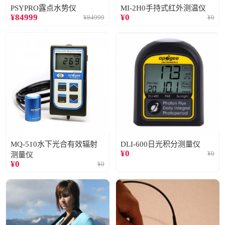
PSYPRO露点水势仪
MI-2H0手持式红外测温仪
¥
84999
¥
0
¥
84999
¥
0
MQ-510水下光合有效辐射
DLI-600日光积分测量仪
¥
0
¥
0
测量仪
¥
0
¥
0