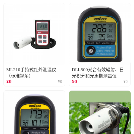
MI-210手持式红外测温仪
DLI-500光合有效辐射、日
（标准视角）
光积分和光周期测量仪
¥
0
¥
0
¥
0
¥
0