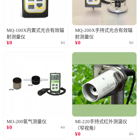
MQ-100X内置式光合有效辐
MQ-200X手持式光合有效辐
射测量仪
射测量仪
¥
0
¥
0
¥
0
¥
0
MO-200氧气测量仪
MI-220手持式红外测温仪
¥
0
¥
0
（窄视角）
¥
0
¥
0