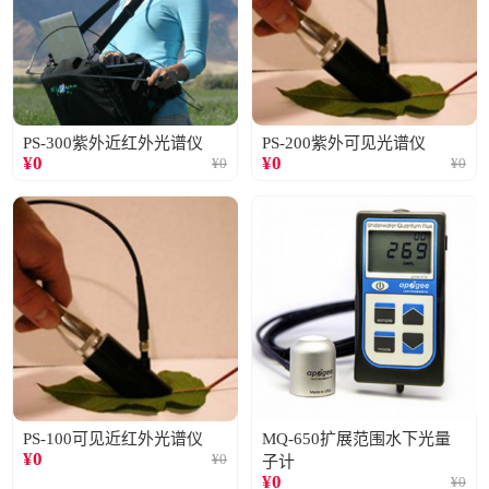
PS-300紫外近红外光谱仪
PS-200紫外可见光谱仪
¥
0
¥
0
¥
0
¥
0
PS-100可见近红外光谱仪
MQ-650扩展范围水下光量
¥
0
¥
0
子计
¥
0
¥
0