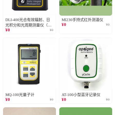
DLI-400光合有效辐射、日
MI230手持式红外测温仪
¥
0
¥
0
光积分和光周期测量仪（仅
¥
0
¥
0
阳光）
MQ-100光量子计
AT-100小型蓝牙记录仪
¥
0
¥
0
¥
0
¥
0