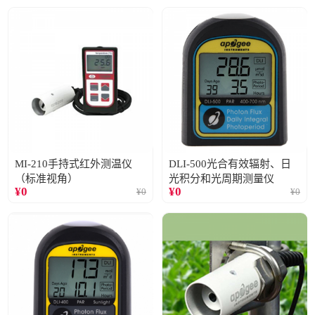
MI-210手持式红外测温仪
DLI-500光合有效辐射、日
（标准视角）
光积分和光周期测量仪
¥
0
¥
0
¥
0
¥
0