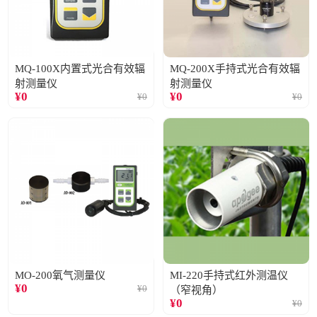
MQ-100X内置式光合有效辐
MQ-200X手持式光合有效辐
射测量仪
射测量仪
¥
0
¥
0
¥
0
¥
0
MO-200氧气测量仪
MI-220手持式红外测温仪
¥
0
¥
0
（窄视角）
¥
0
¥
0