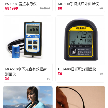
PSYPRO露点水势仪
MI-2H0手持式红外测温仪
¥
84999
¥
0
¥
84999
¥
0
MQ-510水下光合有效辐射
DLI-600日光积分测量仪
¥
0
¥
0
测量仪
¥
0
¥
0