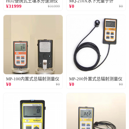
HD2便携式土壤水分速测仪
MQ-210X水下光量子计
¥
31999
¥
0
¥
31999
¥
0
MP-100内置式总辐射测量仪
MP-200外置式总辐射测量仪
¥
0
¥
0
¥
0
¥
0