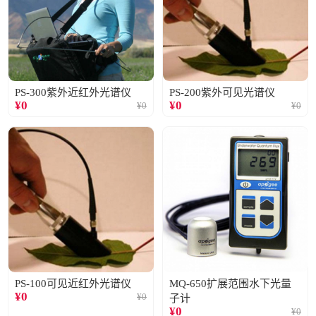
PS-300紫外近红外光谱仪
PS-200紫外可见光谱仪
¥
0
¥
0
¥
0
¥
0
PS-100可见近红外光谱仪
MQ-650扩展范围水下光量
¥
0
¥
0
子计
¥
0
¥
0