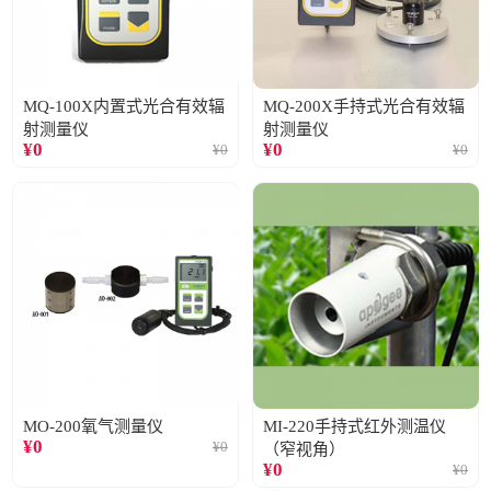
MQ-100X内置式光合有效辐
MQ-200X手持式光合有效辐
射测量仪
射测量仪
¥
0
¥
0
¥
0
¥
0
MO-200氧气测量仪
MI-220手持式红外测温仪
¥
0
¥
0
（窄视角）
¥
0
¥
0