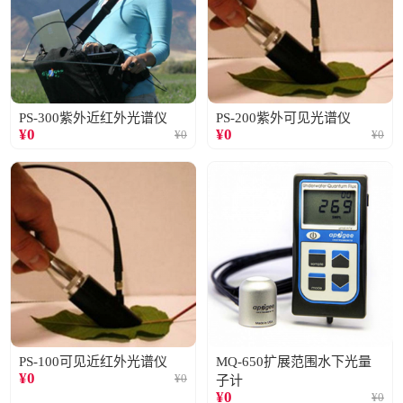
PS-300紫外近红外光谱仪
PS-200紫外可见光谱仪
¥
0
¥
0
¥
0
¥
0
PS-100可见近红外光谱仪
MQ-650扩展范围水下光量
¥
0
¥
0
子计
¥
0
¥
0