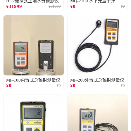
HD2便携式土壤水分速测仪
MQ-210X水下光量子计
¥
31999
¥
0
¥
31999
¥
0
MP-100内置式总辐射测量仪
MP-200外置式总辐射测量仪
¥
0
¥
0
¥
0
¥
0