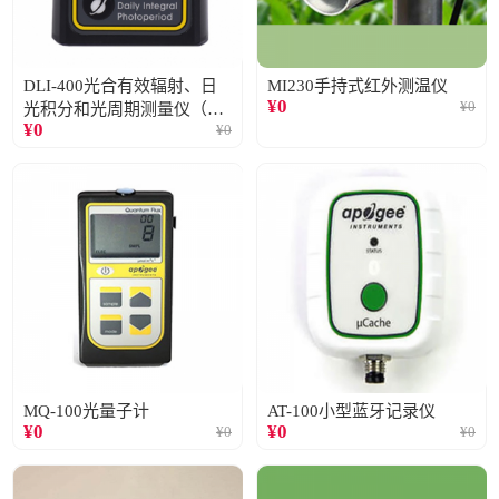
DLI-400光合有效辐射、日
MI230手持式红外测温仪
¥
0
¥
0
光积分和光周期测量仪（仅
¥
0
¥
0
阳光）
MQ-100光量子计
AT-100小型蓝牙记录仪
¥
0
¥
0
¥
0
¥
0