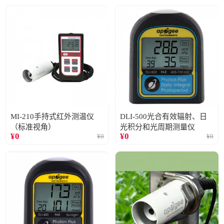
MI-210手持式红外测温仪
DLI-500光合有效辐射、日
（标准视角）
光积分和光周期测量仪
¥
0
¥
0
¥
0
¥
0