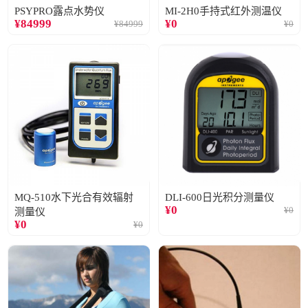
PSYPRO露点水势仪
MI-2H0手持式红外测温仪
¥
84999
¥
0
¥
84999
¥
0
MQ-510水下光合有效辐射
DLI-600日光积分测量仪
¥
0
¥
0
测量仪
¥
0
¥
0