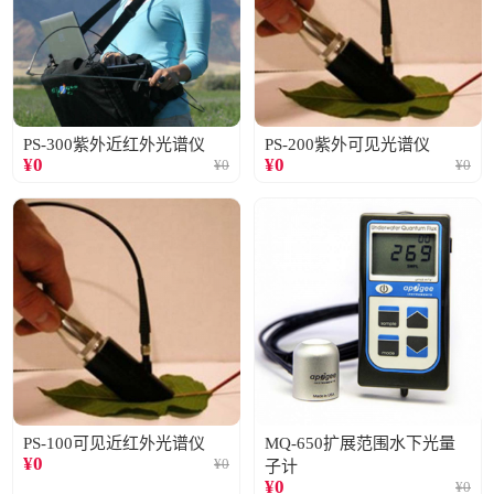
PS-300紫外近红外光谱仪
PS-200紫外可见光谱仪
¥
0
¥
0
¥
0
¥
0
PS-100可见近红外光谱仪
MQ-650扩展范围水下光量
¥
0
¥
0
子计
¥
0
¥
0