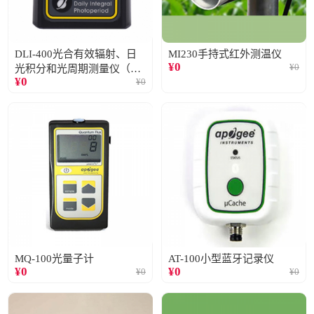
DLI-400光合有效辐射、日
MI230手持式红外测温仪
¥
0
¥
0
光积分和光周期测量仪（仅
¥
0
¥
0
阳光）
MQ-100光量子计
AT-100小型蓝牙记录仪
¥
0
¥
0
¥
0
¥
0