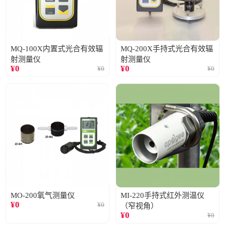
MQ-100X内置式光合有效辐
MQ-200X手持式光合有效辐
射测量仪
射测量仪
¥
0
¥
0
¥
0
¥
0
MO-200氧气测量仪
MI-220手持式红外测温仪
¥
0
¥
0
（窄视角）
¥
0
¥
0