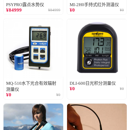
PSYPRO露点水势仪
MI-2H0手持式红外测温仪
¥
84999
¥
0
¥
84999
¥
0
MQ-510水下光合有效辐射
DLI-600日光积分测量仪
¥
0
¥
0
测量仪
¥
0
¥
0