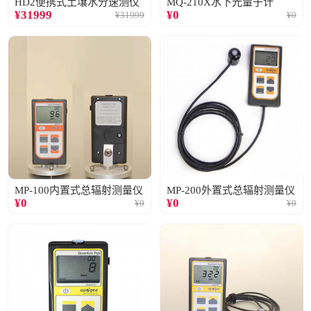
HD2便携式土壤水分速测仪
MQ-210X水下光量子计
¥
31999
¥
0
¥
31999
¥
0
MP-100内置式总辐射测量仪
MP-200外置式总辐射测量仪
¥
0
¥
0
¥
0
¥
0