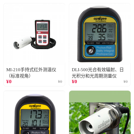
MI-210手持式红外测温仪
DLI-500光合有效辐射、日
（标准视角）
光积分和光周期测量仪
¥
0
¥
0
¥
0
¥
0