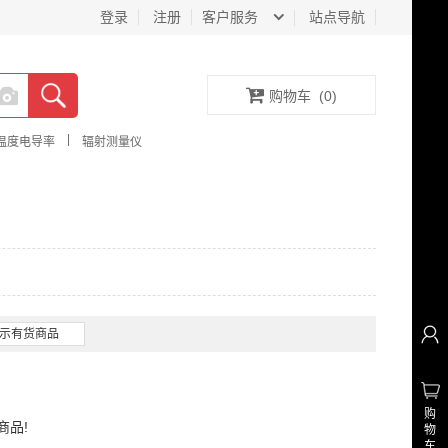
登录
注册
客户服务
站点导航
购物车
(
0
)
|
温度电导率
辐射测量仪
示有货商品
购
商品!
物
车