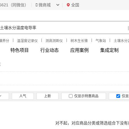
6621（同微信）
微商城
全国
|
|
|
|
|
壤养分
温湿度记录仪
测高测距仪
树木生长锥
气象站
土壤水分
特色项目
行业动态
应用案例
集成定制
统
人气
上新
仅显示特惠商品
仅显
对不起，对应商品分类或筛选组合下没有