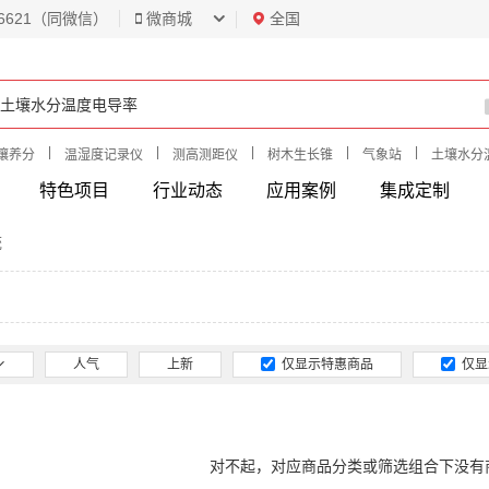
6621（同微信）
微商城
全国
|
|
|
|
|
壤养分
温湿度记录仪
测高测距仪
树木生长锥
气象站
土壤水分
特色项目
行业动态
应用案例
集成定制
统
人气
上新
仅显示特惠商品
仅显
对不起，对应商品分类或筛选组合下没有