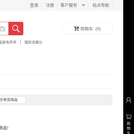
登录
注册
客户服务
站点导航
购物车
(
0
)
|
温度电导率
辐射测量仪
示有货商品
购
商品!
物
车