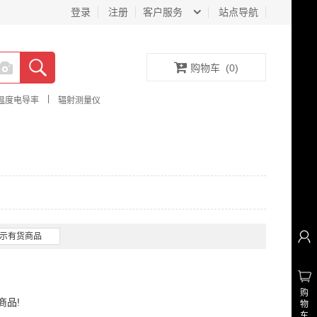
登录
注册
客户服务
站点导航
购物车
(
0
)
|
温度电导率
辐射测量仪
示有货商品
购
商品!
物
车