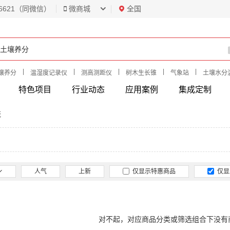
6621（同微信）
微商城
全国
|
|
|
|
|
壤养分
温湿度记录仪
测高测距仪
树木生长锥
气象站
土壤水分
特色项目
行业动态
应用案例
集成定制
统
人气
上新
仅显示特惠商品
仅显
对不起，对应商品分类或筛选组合下没有