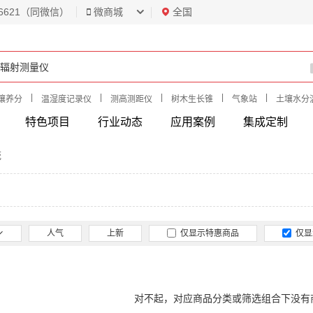
6621（同微信）
微商城
全国
|
|
|
|
|
壤养分
温湿度记录仪
测高测距仪
树木生长锥
气象站
土壤水分
特色项目
行业动态
应用案例
集成定制
统
人气
上新
仅显示特惠商品
仅显
对不起，对应商品分类或筛选组合下没有