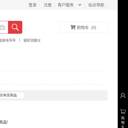
登录
注册
客户服务
站点导航
购物车
(
0
)
|
温度电导率
辐射测量仪
示有货商品
购
商品!
物
车