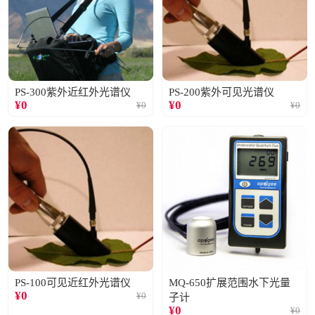
PS-300紫外近红外光谱仪
PS-200紫外可见光谱仪
¥
0
¥
0
¥
0
¥
0
PS-100可见近红外光谱仪
MQ-650扩展范围水下光量
¥
0
¥
0
子计
¥
0
¥
0