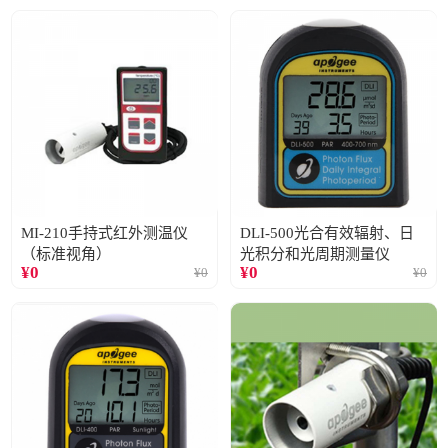
MI-210手持式红外测温仪
DLI-500光合有效辐射、日
（标准视角）
光积分和光周期测量仪
¥
0
¥
0
¥
0
¥
0