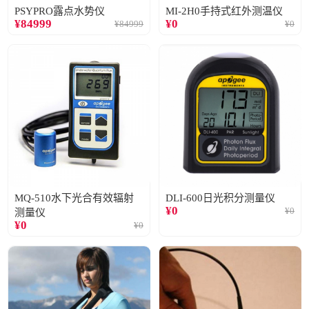
PSYPRO露点水势仪
MI-2H0手持式红外测温仪
¥
84999
¥
0
¥
84999
¥
0
MQ-510水下光合有效辐射
DLI-600日光积分测量仪
¥
0
¥
0
测量仪
¥
0
¥
0