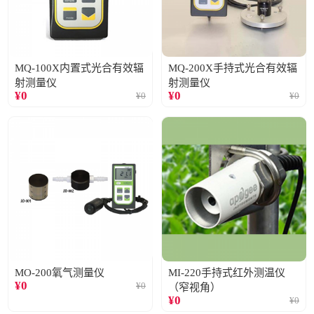
MQ-100X内置式光合有效辐
MQ-200X手持式光合有效辐
射测量仪
射测量仪
¥
0
¥
0
¥
0
¥
0
MO-200氧气测量仪
MI-220手持式红外测温仪
¥
0
¥
0
（窄视角）
¥
0
¥
0