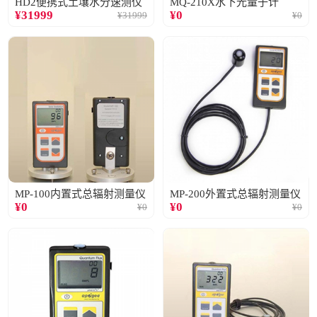
HD2便携式土壤水分速测仪
MQ-210X水下光量子计
¥
31999
¥
0
¥
31999
¥
0
MP-100内置式总辐射测量仪
MP-200外置式总辐射测量仪
¥
0
¥
0
¥
0
¥
0