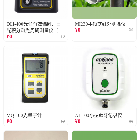
DLI-400光合有效辐射、日
MI230手持式红外测温仪
¥
0
¥
0
光积分和光周期测量仪（仅
¥
0
¥
0
阳光）
MQ-100光量子计
AT-100小型蓝牙记录仪
¥
0
¥
0
¥
0
¥
0