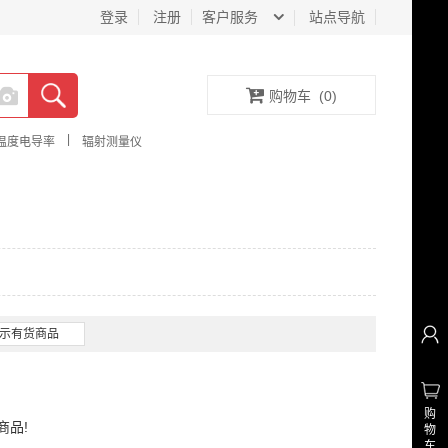
登录
注册
客户服务
站点导航
购物车
(
0
)
|
温度电导率
辐射测量仪
示有货商品
购
商品!
物
车