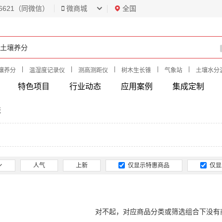
6621（同微信）
微商城
全国
|
|
|
|
|
壤养分
温湿度记录仪
测高测距仪
树木生长锥
气象站
土壤水分
特色项目
行业动态
应用案例
集成定制
统
人气
上新
仅显示特惠商品
仅显
对不起，对应商品分类或筛选组合下没有