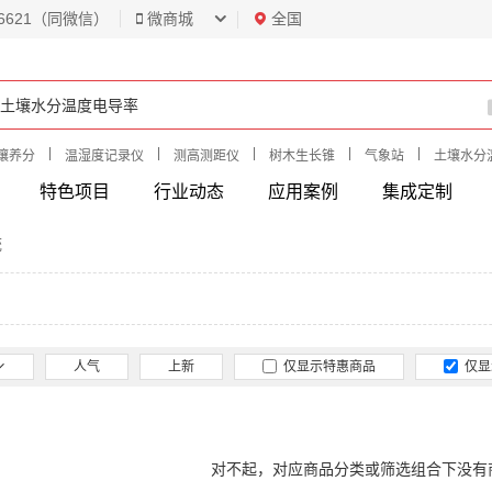
6621（同微信）
微商城
全国
|
|
|
|
|
壤养分
温湿度记录仪
测高测距仪
树木生长锥
气象站
土壤水分
特色项目
行业动态
应用案例
集成定制
统
人气
上新
仅显示特惠商品
仅显
对不起，对应商品分类或筛选组合下没有