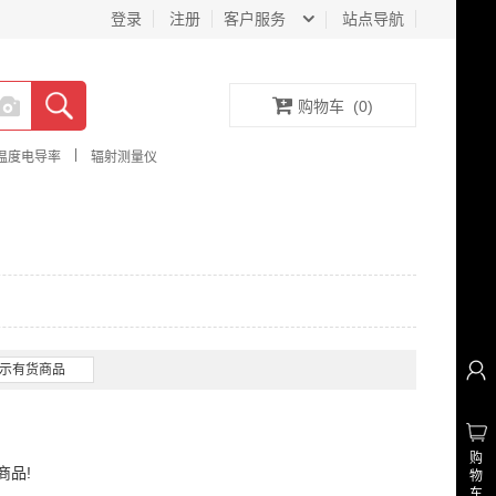
登录
注册
客户服务
站点导航
购物车
(
0
)
|
温度电导率
辐射测量仪
示有货商品
购
商品!
物
车