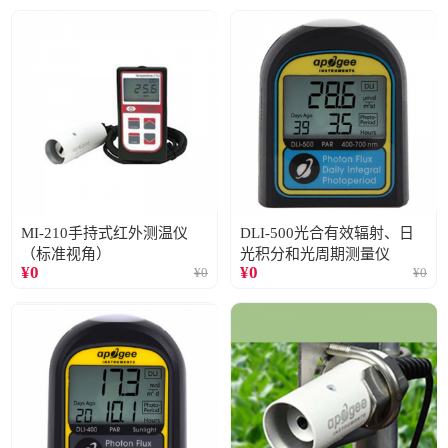
MI-210手持式红外测温仪
DLI-500光合有效辐射、日
（标准视角）
光积分和光周期测量仪
¥
0
¥
0
¥
0
¥
0