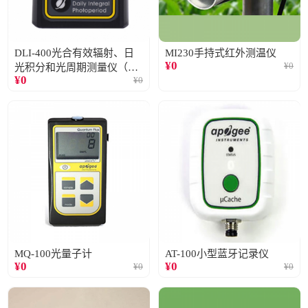
DLI-400光合有效辐射、日
MI230手持式红外测温仪
¥
0
¥
0
光积分和光周期测量仪（仅
¥
0
¥
0
阳光）
MQ-100光量子计
AT-100小型蓝牙记录仪
¥
0
¥
0
¥
0
¥
0