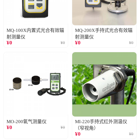
MQ-100X内置式光合有效辐
MQ-200X手持式光合有效辐
射测量仪
射测量仪
¥
0
¥
0
¥
0
¥
0
MO-200氧气测量仪
MI-220手持式红外测温仪
¥
0
¥
0
（窄视角）
¥
0
¥
0