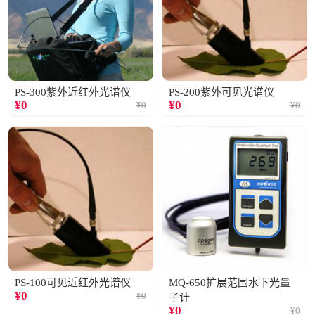
PS-300紫外近红外光谱仪
PS-200紫外可见光谱仪
¥
0
¥
0
¥
0
¥
0
PS-100可见近红外光谱仪
MQ-650扩展范围水下光量
¥
0
¥
0
子计
¥
0
¥
0