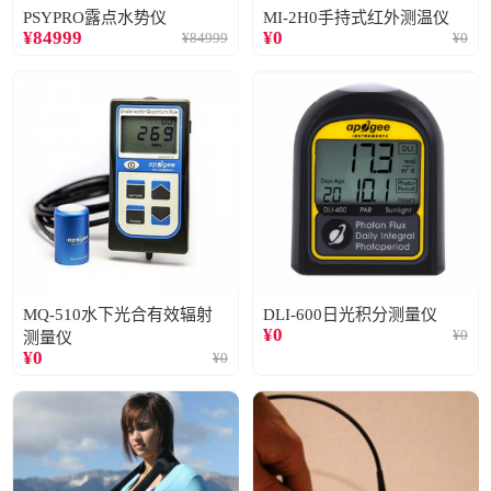
PSYPRO露点水势仪
MI-2H0手持式红外测温仪
¥
84999
¥
0
¥
84999
¥
0
MQ-510水下光合有效辐射
DLI-600日光积分测量仪
¥
0
¥
0
测量仪
¥
0
¥
0