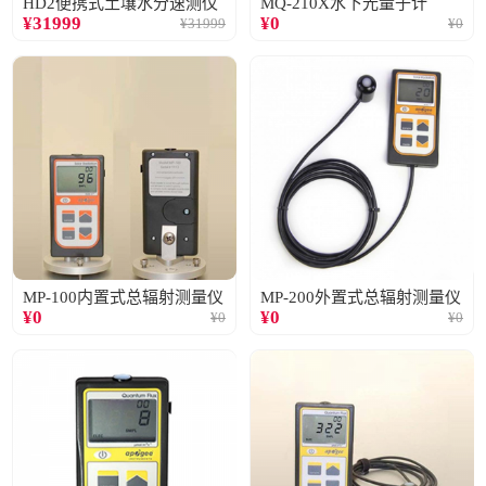
HD2便携式土壤水分速测仪
MQ-210X水下光量子计
¥
31999
¥
0
¥
31999
¥
0
MP-100内置式总辐射测量仪
MP-200外置式总辐射测量仪
¥
0
¥
0
¥
0
¥
0