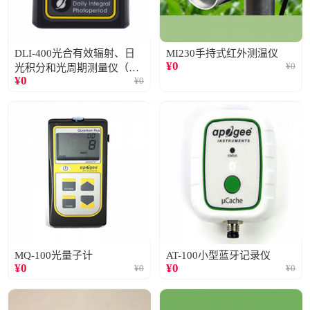
DLI-400光合有效辐射、日
MI230手持式红外测温仪
¥
0
¥
0
光积分和光周期测量仪（仅
¥
0
¥
0
阳光）
MQ-100光量子计
AT-100小型蓝牙记录仪
¥
0
¥
0
¥
0
¥
0