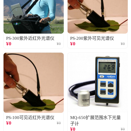
PS-300紫外近红外光谱仪
PS-200紫外可见光谱仪
¥
0
¥
0
¥
0
¥
0
PS-100可见近红外光谱仪
MQ-650扩展范围水下光量
¥
0
¥
0
子计
¥
0
¥
0