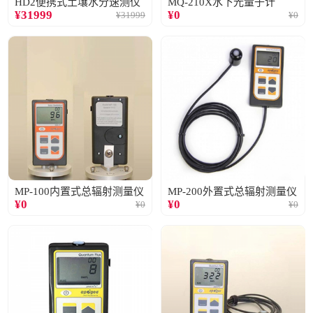
HD2便携式土壤水分速测仪
MQ-210X水下光量子计
¥
31999
¥
0
¥
31999
¥
0
MP-100内置式总辐射测量仪
MP-200外置式总辐射测量仪
¥
0
¥
0
¥
0
¥
0