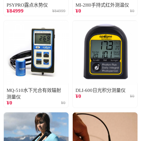
PSYPRO露点水势仪
MI-2H0手持式红外测温仪
¥
84999
¥
0
¥
84999
¥
0
MQ-510水下光合有效辐射
DLI-600日光积分测量仪
¥
0
¥
0
测量仪
¥
0
¥
0