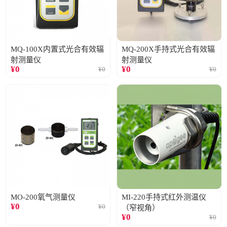
MQ-100X内置式光合有效辐
MQ-200X手持式光合有效辐
射测量仪
射测量仪
¥
0
¥
0
¥
0
¥
0
MO-200氧气测量仪
MI-220手持式红外测温仪
¥
0
¥
0
（窄视角）
¥
0
¥
0