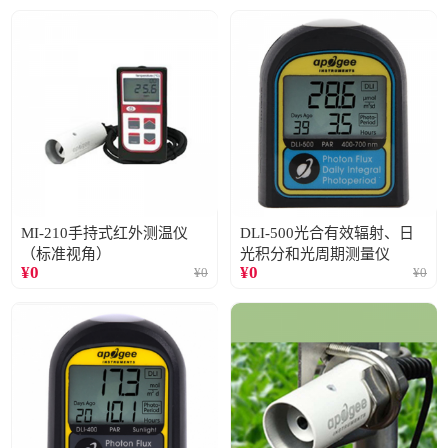
MI-210手持式红外测温仪
DLI-500光合有效辐射、日
（标准视角）
光积分和光周期测量仪
¥
0
¥
0
¥
0
¥
0