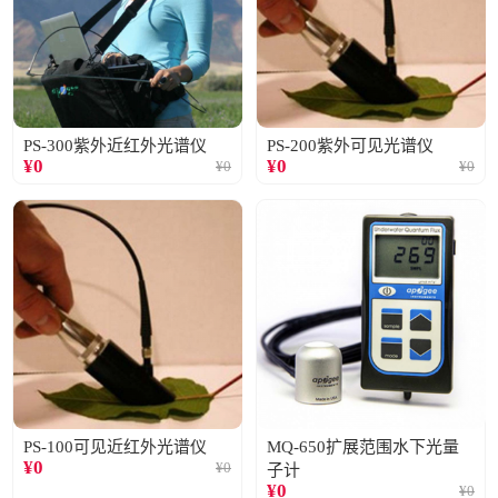
PS-300紫外近红外光谱仪
PS-200紫外可见光谱仪
¥
0
¥
0
¥
0
¥
0
PS-100可见近红外光谱仪
MQ-650扩展范围水下光量
¥
0
¥
0
子计
¥
0
¥
0