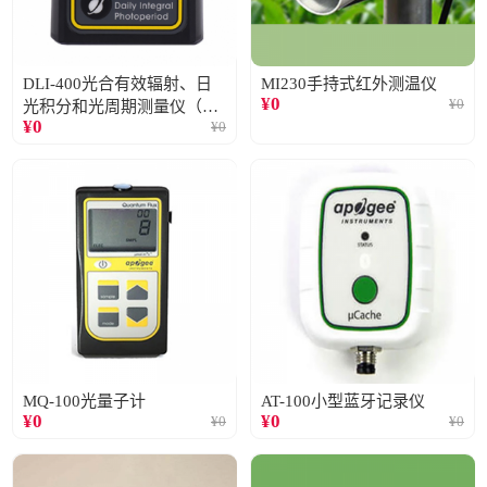
DLI-400光合有效辐射、日
MI230手持式红外测温仪
¥
0
¥
0
光积分和光周期测量仪（仅
¥
0
¥
0
阳光）
MQ-100光量子计
AT-100小型蓝牙记录仪
¥
0
¥
0
¥
0
¥
0