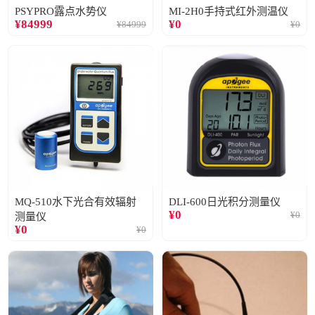
PSYPRO露点水势仪
MI-2H0手持式红外测温仪
¥
84999
¥
0
¥
84999
¥
0
MQ-510水下光合有效辐射
DLI-600日光积分测量仪
¥
0
¥
0
测量仪
¥
0
¥
0