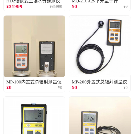
HD2便携式土壤水分速测仪
MQ-210X水下光量子计
¥
31999
¥
0
¥
31999
¥
0
MP-100内置式总辐射测量仪
MP-200外置式总辐射测量仪
¥
0
¥
0
¥
0
¥
0