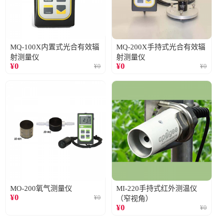
MQ-100X内置式光合有效辐
MQ-200X手持式光合有效辐
射测量仪
射测量仪
¥
0
¥
0
¥
0
¥
0
MO-200氧气测量仪
MI-220手持式红外测温仪
¥
0
¥
0
（窄视角）
¥
0
¥
0