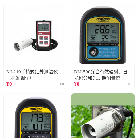
MI-210手持式红外测温仪
DLI-500光合有效辐射、日
（标准视角）
光积分和光周期测量仪
¥
0
¥
0
¥
0
¥
0