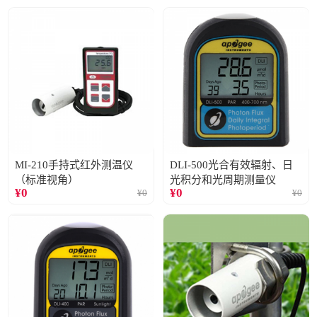
MI-210手持式红外测温仪
DLI-500光合有效辐射、日
（标准视角）
光积分和光周期测量仪
¥
0
¥
0
¥
0
¥
0