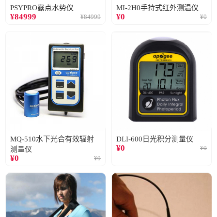
PSYPRO露点水势仪
MI-2H0手持式红外测温仪
¥
84999
¥
0
¥
84999
¥
0
MQ-510水下光合有效辐射
DLI-600日光积分测量仪
¥
0
¥
0
测量仪
¥
0
¥
0