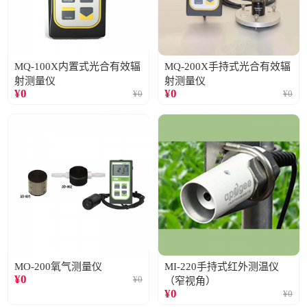
MQ-100X内置式光合有效辐
MQ-200X手持式光合有效辐
射测量仪
射测量仪
¥
0
¥
0
¥
0
¥
0
MO-200氧气测量仪
MI-220手持式红外测温仪
¥
0
¥
0
（窄视角）
¥
0
¥
0