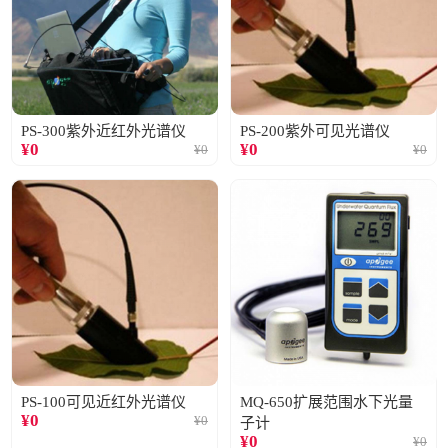
PS-300紫外近红外光谱仪
PS-200紫外可见光谱仪
¥
0
¥
0
¥
0
¥
0
PS-100可见近红外光谱仪
MQ-650扩展范围水下光量
¥
0
¥
0
子计
¥
0
¥
0