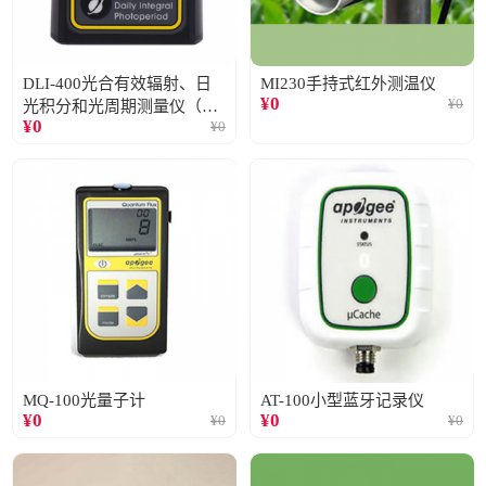
DLI-400光合有效辐射、日
MI230手持式红外测温仪
¥
0
¥
0
光积分和光周期测量仪（仅
¥
0
¥
0
阳光）
MQ-100光量子计
AT-100小型蓝牙记录仪
¥
0
¥
0
¥
0
¥
0