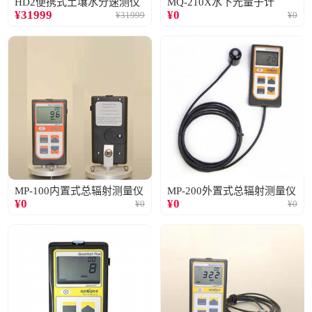
HD2便携式土壤水分速测仪
MQ-210X水下光量子计
¥
31999
¥
0
¥
31999
¥
0
MP-100内置式总辐射测量仪
MP-200外置式总辐射测量仪
¥
0
¥
0
¥
0
¥
0