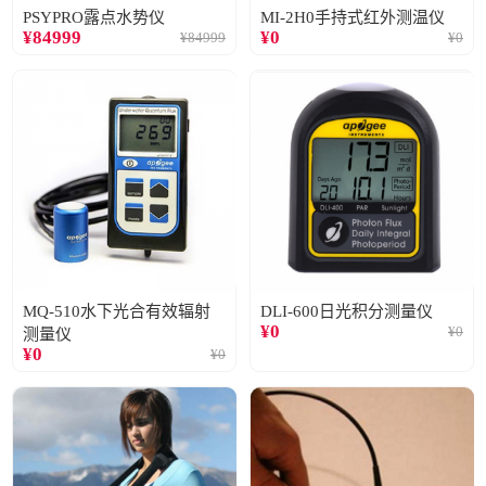
PSYPRO露点水势仪
MI-2H0手持式红外测温仪
¥
84999
¥
0
¥
84999
¥
0
MQ-510水下光合有效辐射
DLI-600日光积分测量仪
¥
0
¥
0
测量仪
¥
0
¥
0