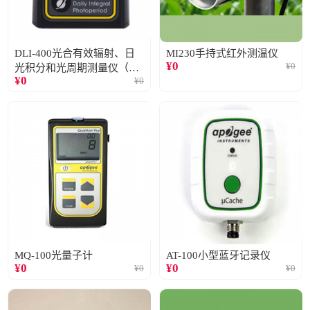
DLI-400光合有效辐射、日
MI230手持式红外测温仪
¥
0
¥
0
光积分和光周期测量仪（仅
¥
0
¥
0
阳光）
MQ-100光量子计
AT-100小型蓝牙记录仪
¥
0
¥
0
¥
0
¥
0