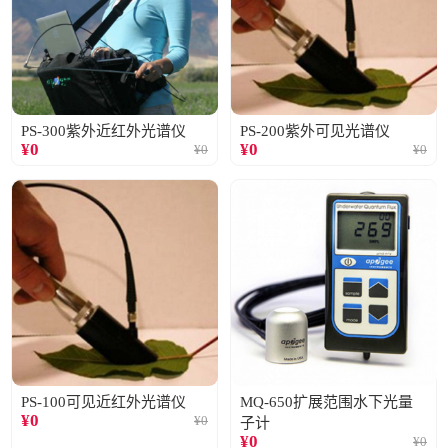
PS-300紫外近红外光谱仪
PS-200紫外可见光谱仪
¥
0
¥
0
¥
0
¥
0
PS-100可见近红外光谱仪
MQ-650扩展范围水下光量
¥
0
¥
0
子计
¥
0
¥
0