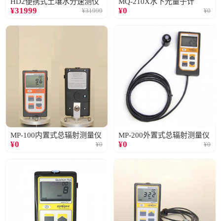
HD2便携式土壤水分速测仪
MQ-210X水下光量子计
¥
31999
¥
0
¥
31999
¥
0
MP-100内置式总辐射测量仪
MP-200外置式总辐射测量仪
¥
0
¥
0
¥
0
¥
0