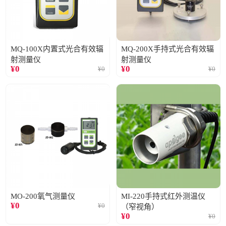
MQ-100X内置式光合有效辐
MQ-200X手持式光合有效辐
射测量仪
射测量仪
¥
0
¥
0
¥
0
¥
0
MO-200氧气测量仪
MI-220手持式红外测温仪
¥
0
¥
0
（窄视角）
¥
0
¥
0