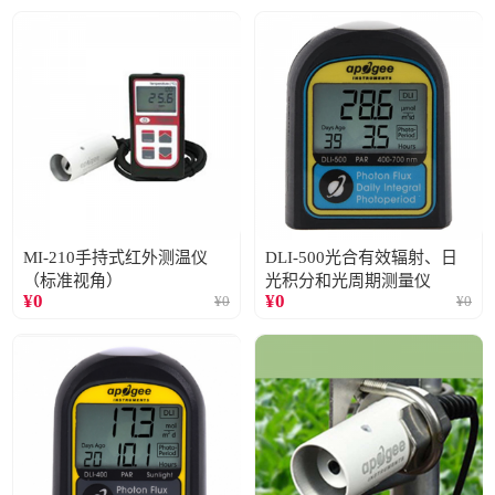
MI-210手持式红外测温仪
DLI-500光合有效辐射、日
（标准视角）
光积分和光周期测量仪
¥
0
¥
0
¥
0
¥
0