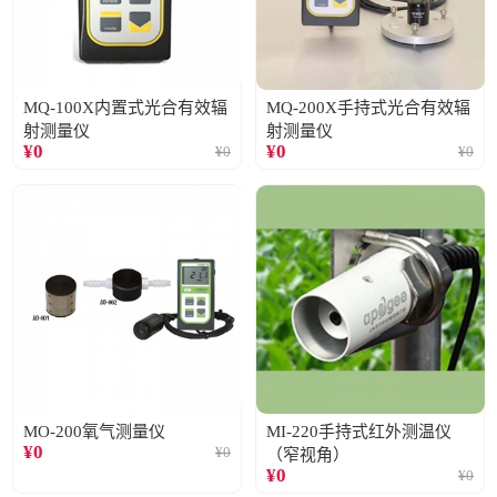
MQ-100X内置式光合有效辐
MQ-200X手持式光合有效辐
射测量仪
射测量仪
¥
0
¥
0
¥
0
¥
0
MO-200氧气测量仪
MI-220手持式红外测温仪
¥
0
¥
0
（窄视角）
¥
0
¥
0