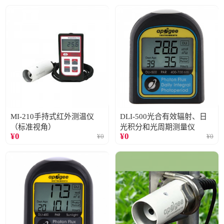
MI-210手持式红外测温仪
DLI-500光合有效辐射、日
（标准视角）
光积分和光周期测量仪
¥
0
¥
0
¥
0
¥
0