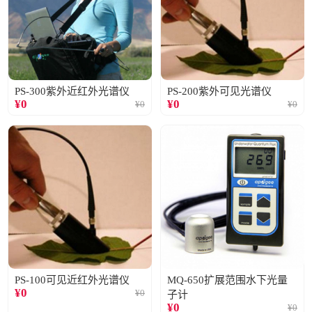
PS-300紫外近红外光谱仪
PS-200紫外可见光谱仪
¥
0
¥
0
¥
0
¥
0
PS-100可见近红外光谱仪
MQ-650扩展范围水下光量
¥
0
¥
0
子计
¥
0
¥
0