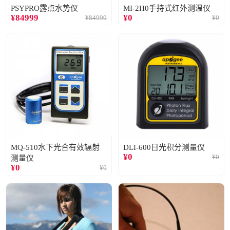
PSYPRO露点水势仪
MI-2H0手持式红外测温仪
¥
84999
¥
0
¥
84999
¥
0
MQ-510水下光合有效辐射
DLI-600日光积分测量仪
¥
0
¥
0
测量仪
¥
0
¥
0