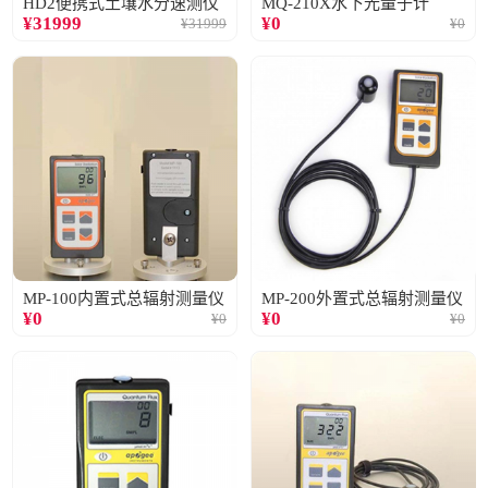
HD2便携式土壤水分速测仪
MQ-210X水下光量子计
¥
31999
¥
0
¥
31999
¥
0
MP-100内置式总辐射测量仪
MP-200外置式总辐射测量仪
¥
0
¥
0
¥
0
¥
0