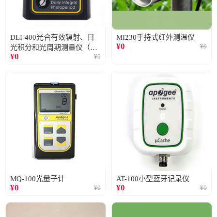
DLI-400光合有效辐射、日
MI230手持式红外测温仪
¥
0
¥
0
光积分和光周期测量仪（仅
¥
0
¥
0
阳光）
MQ-100光量子计
AT-100小型蓝牙记录仪
¥
0
¥
0
¥
0
¥
0