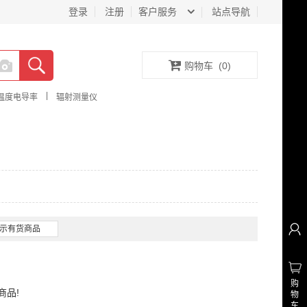
登录
注册
客户服务
站点导航
购物车
(
0
)
|
温度电导率
辐射测量仪
示有货商品
购
商品!
物
车