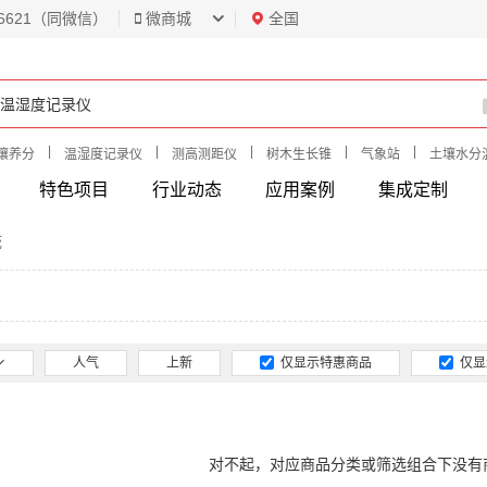
6621（同微信）
微商城
全国
|
|
|
|
|
壤养分
温湿度记录仪
测高测距仪
树木生长锥
气象站
土壤水分
特色项目
行业动态
应用案例
集成定制
统
人气
上新
仅显示特惠商品
仅显
对不起，对应商品分类或筛选组合下没有