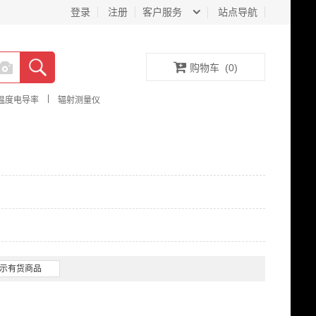
登录
注册
客户服务
站点导航
购物车
(
0
)
|
温度电导率
辐射测量仪
示有货商品