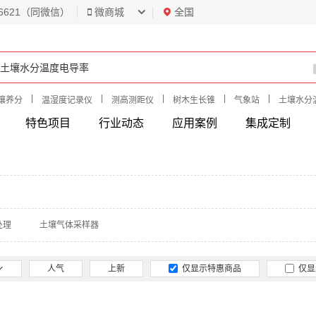
6621（同微信）
微商城
全国
|
|
|
|
|
壤养分
温湿度记录仪
测高测距仪
树木生长锥
气象站
土壤水分
特色项目
行业动态
应用案例
集成定制
处理
土壤气体采样器
人气
上新
仅显示特惠商品
仅显