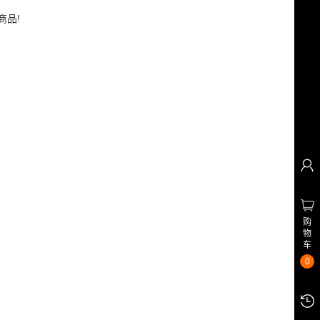
商品!
购
物
车
0