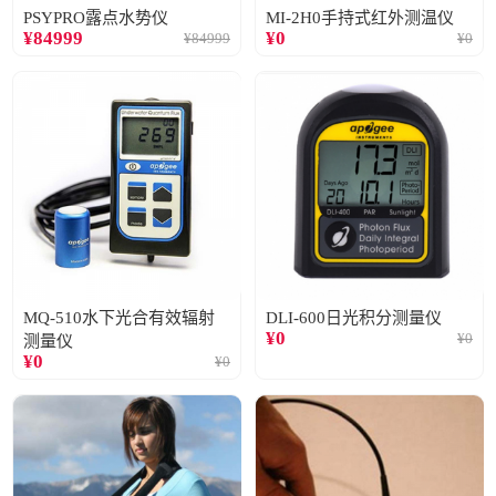
PSYPRO露点水势仪
MI-2H0手持式红外测温仪
¥
84999
¥
0
¥
84999
¥
0
MQ-510水下光合有效辐射
DLI-600日光积分测量仪
¥
0
¥
0
测量仪
¥
0
¥
0