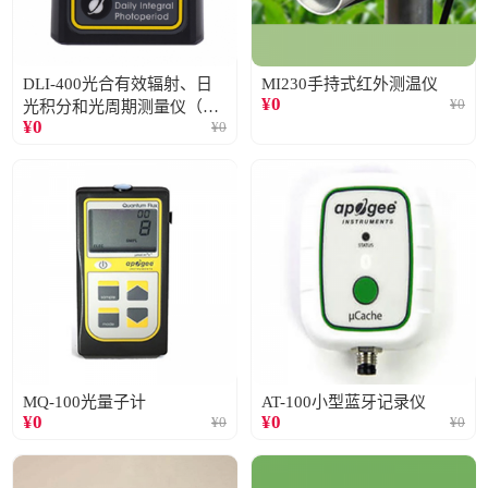
DLI-400光合有效辐射、日
MI230手持式红外测温仪
¥
0
¥
0
光积分和光周期测量仪（仅
¥
0
¥
0
阳光）
MQ-100光量子计
AT-100小型蓝牙记录仪
¥
0
¥
0
¥
0
¥
0