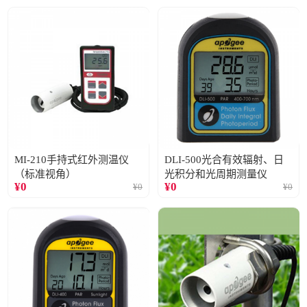
MI-210手持式红外测温仪
DLI-500光合有效辐射、日
（标准视角）
光积分和光周期测量仪
¥
0
¥
0
¥
0
¥
0