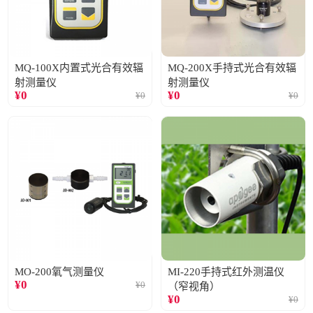
MQ-100X内置式光合有效辐
MQ-200X手持式光合有效辐
射测量仪
射测量仪
¥
0
¥
0
¥
0
¥
0
MO-200氧气测量仪
MI-220手持式红外测温仪
¥
0
¥
0
（窄视角）
¥
0
¥
0