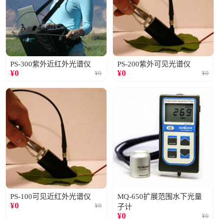
PS-300紫外近红外光谱仪
PS-200紫外可见光谱仪
¥
0
¥
0
¥
0
¥
0
PS-100可见近红外光谱仪
MQ-650扩展范围水下光量
¥
0
¥
0
子计
¥
0
¥
0