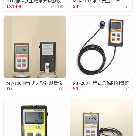
HD2便携式土壤水分速测仪
MQ-210X水下光量子计
¥
31999
¥
0
¥
31999
¥
0
MP-100内置式总辐射测量仪
MP-200外置式总辐射测量仪
¥
0
¥
0
¥
0
¥
0