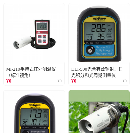
MI-210手持式红外测温仪
DLI-500光合有效辐射、日
（标准视角）
光积分和光周期测量仪
¥
0
¥
0
¥
0
¥
0