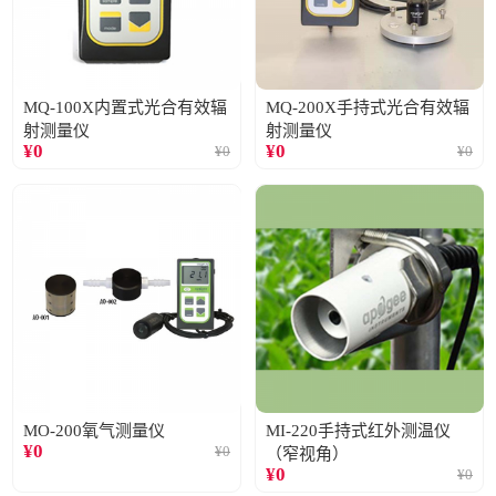
MQ-100X内置式光合有效辐
MQ-200X手持式光合有效辐
射测量仪
射测量仪
¥
0
¥
0
¥
0
¥
0
MO-200氧气测量仪
MI-220手持式红外测温仪
¥
0
¥
0
（窄视角）
¥
0
¥
0