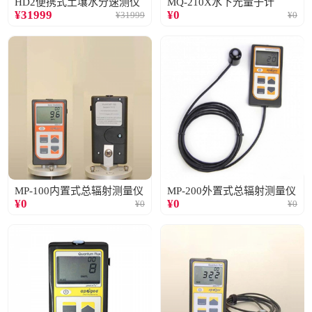
HD2便携式土壤水分速测仪
MQ-210X水下光量子计
¥
31999
¥
0
¥
31999
¥
0
MP-100内置式总辐射测量仪
MP-200外置式总辐射测量仪
¥
0
¥
0
¥
0
¥
0