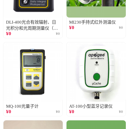
DLI-400光合有效辐射、日
MI230手持式红外测温仪
¥
0
¥
0
光积分和光周期测量仪（仅
¥
0
¥
0
阳光）
MQ-100光量子计
AT-100小型蓝牙记录仪
¥
0
¥
0
¥
0
¥
0