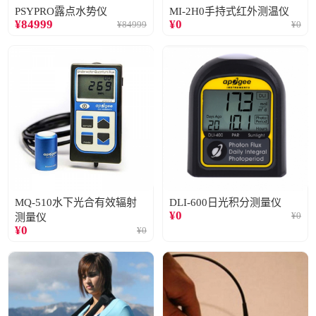
PSYPRO露点水势仪
MI-2H0手持式红外测温仪
¥
84999
¥
0
¥
84999
¥
0
MQ-510水下光合有效辐射
DLI-600日光积分测量仪
¥
0
¥
0
测量仪
¥
0
¥
0