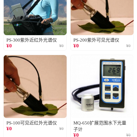
PS-300紫外近红外光谱仪
PS-200紫外可见光谱仪
¥
0
¥
0
¥
0
¥
0
PS-100可见近红外光谱仪
MQ-650扩展范围水下光量
¥
0
¥
0
子计
¥
0
¥
0