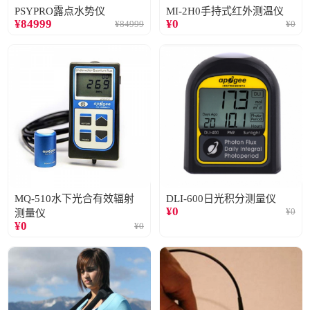
PSYPRO露点水势仪
MI-2H0手持式红外测温仪
¥
84999
¥
0
¥
84999
¥
0
MQ-510水下光合有效辐射
DLI-600日光积分测量仪
¥
0
¥
0
测量仪
¥
0
¥
0