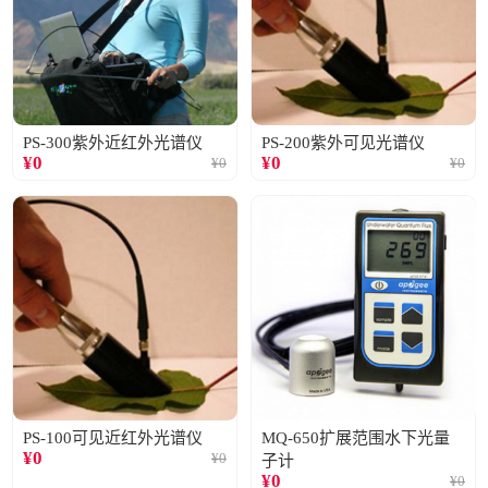
PS-300紫外近红外光谱仪
PS-200紫外可见光谱仪
¥
0
¥
0
¥
0
¥
0
PS-100可见近红外光谱仪
MQ-650扩展范围水下光量
¥
0
¥
0
子计
¥
0
¥
0