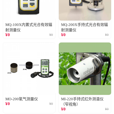
MQ-100X内置式光合有效辐
MQ-200X手持式光合有效辐
射测量仪
射测量仪
¥
0
¥
0
¥
0
¥
0
MO-200氧气测量仪
MI-220手持式红外测温仪
¥
0
¥
0
（窄视角）
¥
0
¥
0