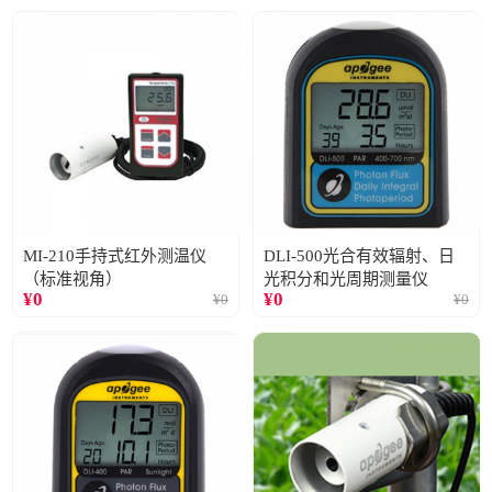
MI-210手持式红外测温仪
DLI-500光合有效辐射、日
（标准视角）
光积分和光周期测量仪
¥
0
¥
0
¥
0
¥
0