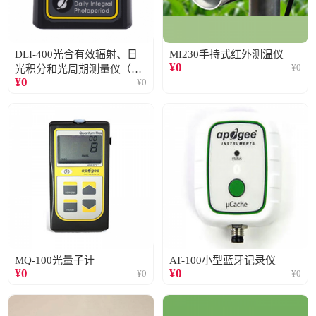
DLI-400光合有效辐射、日
MI230手持式红外测温仪
¥
0
¥
0
光积分和光周期测量仪（仅
¥
0
¥
0
阳光）
MQ-100光量子计
AT-100小型蓝牙记录仪
¥
0
¥
0
¥
0
¥
0