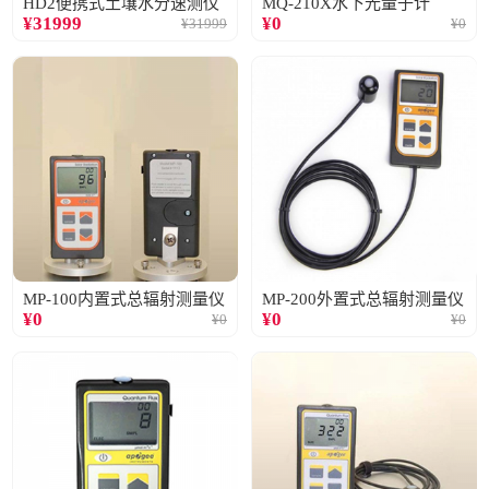
HD2便携式土壤水分速测仪
MQ-210X水下光量子计
¥
31999
¥
0
¥
31999
¥
0
MP-100内置式总辐射测量仪
MP-200外置式总辐射测量仪
¥
0
¥
0
¥
0
¥
0