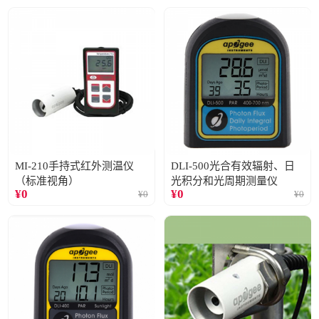
MI-210手持式红外测温仪
DLI-500光合有效辐射、日
（标准视角）
光积分和光周期测量仪
¥
0
¥
0
¥
0
¥
0