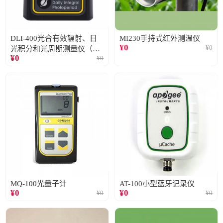
DLI-400光合有效辐射、日
MI230手持式红外测温仪
¥
0
¥
0
光积分和光周期测量仪（仅
¥
0
¥
0
阳光）
MQ-100光量子计
AT-100小型蓝牙记录仪
¥
0
¥
0
¥
0
¥
0