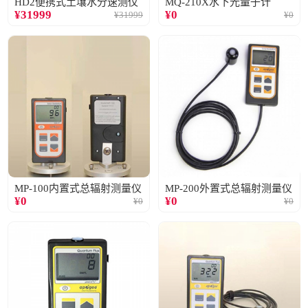
HD2便携式土壤水分速测仪
MQ-210X水下光量子计
¥
31999
¥
0
¥
31999
¥
0
MP-100内置式总辐射测量仪
MP-200外置式总辐射测量仪
¥
0
¥
0
¥
0
¥
0