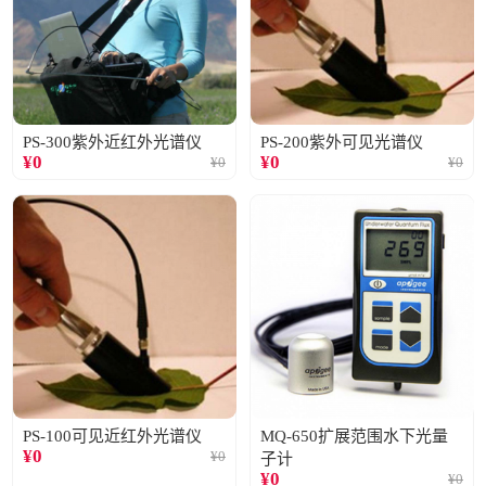
PS-300紫外近红外光谱仪
PS-200紫外可见光谱仪
¥
0
¥
0
¥
0
¥
0
PS-100可见近红外光谱仪
MQ-650扩展范围水下光量
¥
0
¥
0
子计
¥
0
¥
0