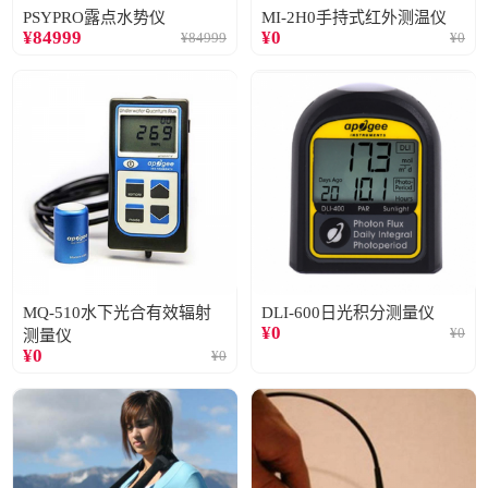
PSYPRO露点水势仪
MI-2H0手持式红外测温仪
¥
84999
¥
0
¥
84999
¥
0
MQ-510水下光合有效辐射
DLI-600日光积分测量仪
¥
0
¥
0
测量仪
¥
0
¥
0