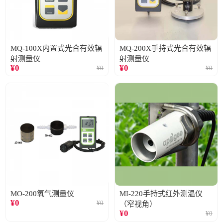
MQ-100X内置式光合有效辐
MQ-200X手持式光合有效辐
射测量仪
射测量仪
¥
0
¥
0
¥
0
¥
0
MO-200氧气测量仪
MI-220手持式红外测温仪
¥
0
¥
0
（窄视角）
¥
0
¥
0