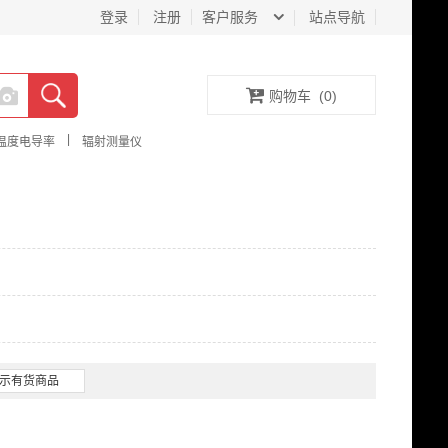
登录
注册
客户服务
站点导航
购物车
(
0
)
|
温度电导率
辐射测量仪
示有货商品