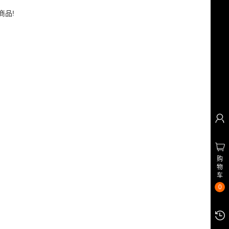
商品!
购
物
车
0