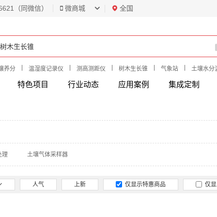
6621（同微信）
微商城
全国
|
|
|
|
|
壤养分
温湿度记录仪
测高测距仪
树木生长锥
气象站
土壤水分
特色项目
行业动态
应用案例
集成定制
处理
土壤气体采样器
人气
上新
仅显示特惠商品
仅显