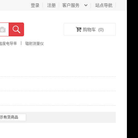
登录
注册
客户服务
站点导航
购物车
(
0
)
|
温度电导率
辐射测量仪
示有货商品