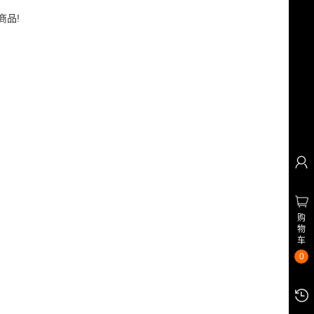
商品!
购
物
车
0