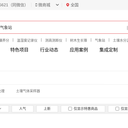
6621（同微信）
微商城
全国
|
|
|
|
|
壤养分
温湿度记录仪
测高测距仪
树木生长锥
气象站
土壤水分
特色项目
行业动态
应用案例
集成定制
处理
土壤气体采样器
人气
上新
仅显示特惠商品
仅显