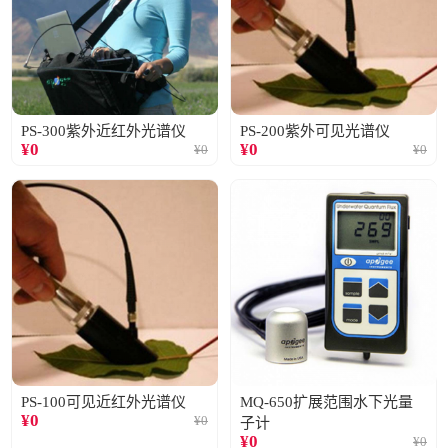
PS-300紫外近红外光谱仪
PS-200紫外可见光谱仪
¥
0
¥
0
¥
0
¥
0
PS-100可见近红外光谱仪
MQ-650扩展范围水下光量
¥
0
¥
0
子计
¥
0
¥
0