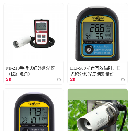
MI-210手持式红外测温仪
DLI-500光合有效辐射、日
（标准视角）
光积分和光周期测量仪
¥
0
¥
0
¥
0
¥
0