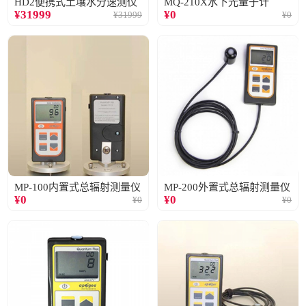
HD2便携式土壤水分速测仪
MQ-210X水下光量子计
¥
31999
¥
0
¥
31999
¥
0
MP-100内置式总辐射测量仪
MP-200外置式总辐射测量仪
¥
0
¥
0
¥
0
¥
0