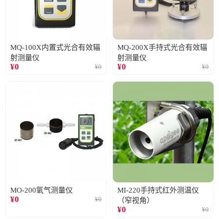
MQ-100X内置式光合有效辐
MQ-200X手持式光合有效辐
射测量仪
射测量仪
¥
0
¥
0
¥
0
¥
0
MO-200氧气测量仪
MI-220手持式红外测温仪
¥
0
¥
0
（窄视角）
¥
0
¥
0