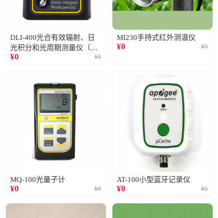
DLI-400光合有效辐射、日
MI230手持式红外测温仪
¥
0
¥
0
光积分和光周期测量仪（仅
¥
0
¥
0
阳光）
MQ-100光量子计
AT-100小型蓝牙记录仪
¥
0
¥
0
¥
0
¥
0