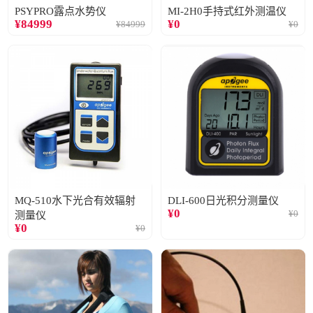
PSYPRO露点水势仪
MI-2H0手持式红外测温仪
¥
84999
¥
0
¥
84999
¥
0
MQ-510水下光合有效辐射
DLI-600日光积分测量仪
¥
0
¥
0
测量仪
¥
0
¥
0